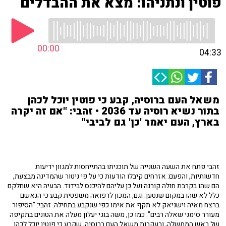
פוטין ונתניהו: מצא את ההבדלים
00:00
04:33
משאל העם ברוסיה, קבע כי פוטין יוכל לכהן
בתור נשיא רוסיה עד 2036 • זהבי: "אם זה יקרה
בארץ, העם יאמר 'כן' גם לביבי"
זהבי פתח את השעה השנייה של תוכניתו בהתייחסות למגוון ידיעות
חדשותיות, והפעם: אזרחים קיבלו הודעות כי על פי ניטור שהמדינה מבצעת,
הם שהו בקרבת חולה קורנה ועל כן עליהם להיכנס לבידוד. הבעיה היא שחלקם
כלל לא שהו במקום שנטען. וגם, המכון לרפואה משפטית קבע כי הנאשם
ברצח מאיה וישניאק לא תקף את אימו כפי שנקבע בתחילה. זהבי: "הסיפור
מעורר סימני שאלה רבים". כמו כן, משה בוגי יעלון מעלה את הטונים בתקיפה
של ראש הממשלה, ובעקבות משאל העם ברוסיה, שקבע כי פוטין יוכל לכהן