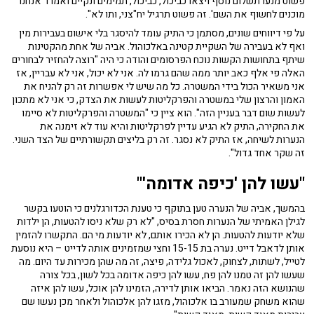
פשוט מנעו תשלום נוסף ויצאו כביכול, כביכול, תמימים ונקיים ואמרו 'אנחנו
מוכנים לחשוף את השם'. זה פשוט תרגיל יח"צני, ותו לא".
על פי דיווחים שונים, מסתמן כי התיק עומד להיסגר בלי אישום בעבירות מין
ואף לא בעבירה של השקיית קטינה באלכוהול. אביה של אחת מהקטינות
שיתף בתחושות הקשות נוכח הפרסומים והודה כי היה "רוצה להחזיר לבחורים
האלה פי אלף כאב יותר ממה שהם גרמו לה. אני לא יכול, אני לא עבריין, אז
אני משאיר הכול בידי המשטרה. כל מה שיש לי אפשרות זה רק להניח את
האמון והרצון שלי במשטרה והפרקליטות לעשות את הצדק, כי אני לא מתכון
לעשות שום דבר בעניין הזה". הוא ציין כי "המשטרה והפרקליטות לא סיימו
את החקירה, התיק לא הגיע עדיין לפרקליטות והיא עוד לא זימנה את
הנערות לשיחה, אז התיק לא נסגר. זה רק בליצים תקשורתיים של הצד השני.
זה שקר אחד גדול".
"עשו להן 'כיפה אדומה'"
בהמשך, אביה של הנערה טען בתוקף כי טענת הכדורגלנים כי הוטעו בקשר
לגילן האמיתי של הנערות חסרת בסיס, "לא רק שלא ניסו להטעות, הן ילדות
שלא יודעות להטעות. הן לא הכירו אותם, לא יודעות מי הם. התקשרו להזמין
אותן לדאבל דייט. נערה בת 15-15 וחצי שמזמינים אותה לדייט – היא נוסעת
לטייל, לשתות, לצחוק, לאכול גלידה, פיצה, זה מה שהן מכירות עד היום. מה
שעשו להן זה טמנו להן פח, עשו להן כיפה אדומה בכל לשון, בכל צורה
שהנושא הזה נאמר. הביאו אותן לדירה, הזמינו להן אוכל, עשו להן איזה
שהוא משחק שמעורב בו אלכוהול, מזגו להן אלכוהול ולאחר מכן נעשו שם