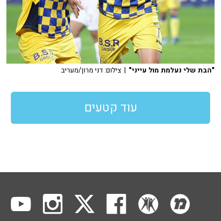
"הבת שלי נעלמת מול עייני"
| צילום: דני מרון/מעריב
עוד קטעים