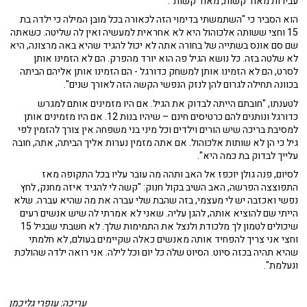
עבירות מאוד קשות, מאוד קשות".
הוא הסביר כי "השתמשתי בדימוי הזה לכאורה בכל מובן המילה כי ילדה בת
15 וחצי ששותה אלכוהול היא לא אחראית למעשיה ואין לה שליטה. כשאתה
שם סם אונס בשתייה של בחורה אתה לא יכול להגיד שהיא באה מרצונה, היא
לא שלטה בזה. כל נושא הגיל פה הוא יורד מהפרק. הם לא הזמינו אותן
לסרט, הם לא הזמינו אותן למשחק כדורגל - הם הזמינו אותן אליהם הביתה
בכוונה תחילה לגרום להן לנזק הנפשי הקשה הזה לאורך שנים".
לטענתו, "חובתם הייתה לבדוק את הגיל. אם היו מזמינים אותם למגרש
כדורגל ונותנים להם כרטיסים חינם – שיהיו בנות 12. אם היו מזמינים אותן
למסיבת בריכה שיש הורים וילדים וכל מיני בני משפחה אין צורך להזמין לפי
גיל כי הן לא שותות אלכוהול. אם אתה מזמין נערות אליך הביתה, אתה, חובה
עלייך לבדוק בת כמה היא".
לסיום, פנה גולן יוכפז אל האב ותהה מה עובר עליו בכל התקופה מאז
התפוצצה הפרשה, האב השיב בקול חנוק: "קשה לי להגיד איזה מחנק, לחץ
נפשי ואכזבה יש לי מעצמי, בזה שהבת שלי עברה את מה שהיא עברה. שלא
הייתי שם להוציא אותה, להגן עליה. שאני לא אמרתי לה שיש אנשים רעים
שיכולים לטמון לך מלכודת ולנצל את התמימות שלך. לא חשבתי שבגיל 15
וחצי אני צריך להפחיד אותה מאנשים כאלה שקיימים בעולם, לא חלמתי
שהיא תהיה בכזה סיוט. הסיוט שלה כל יום וכל לילה. אני רואה ילדה שהולכת
ונעלמת".
עריכה: עופרי גליכמן