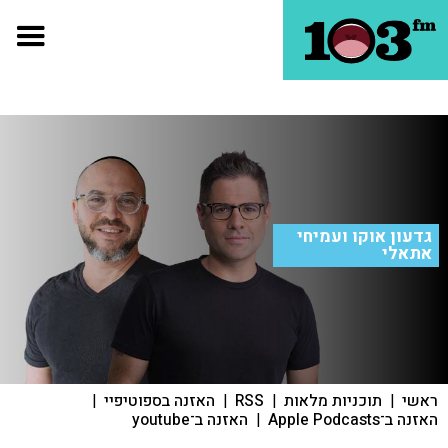
גדעון אוקו ועמיחי
אתאלי
ראשי
|
תוכניות מלאות
|
RSS
|
האזנה בספוטיפיי
|
האזנה ב־Apple Podcasts
|
האזנה ב־youtube