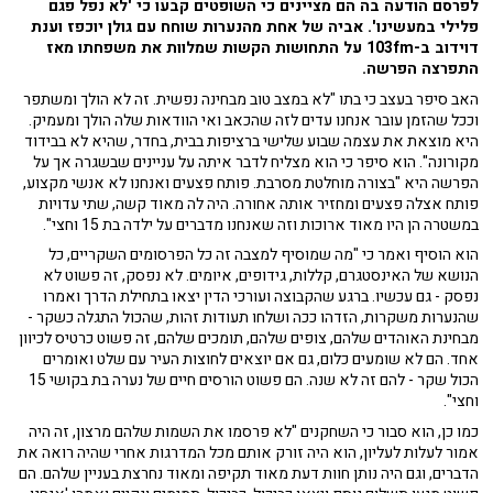
לפרסם הודעה בה הם מציינים כי השופטים קבעו כי 'לא נפל פגם
פלילי במעשינו'. אביה של אחת מהנערות שוחח עם גולן יוכפז וענת
דוידוב ב-103fm על התחושות הקשות שמלוות את משפחתו מאז
התפרצה הפרשה.
האב סיפר בעצב כי בתו "לא במצב טוב מבחינה נפשית. זה לא הולך ומשתפר
וככל שהזמן עובר אנחנו עדים לזה שהכאב ואי הוודאות שלה הולך ומעמיק.
היא מוצאת את עצמה שבוע שלישי ברציפות בבית, בחדר, שהיא לא בבידוד
מקורונה". הוא סיפר כי הוא מצליח לדבר איתה על עניינים שבשגרה אך על
הפרשה היא "בצורה מוחלטת מסרבת. פותח פצעים ואנחנו לא אנשי מקצוע,
פותח אצלה פצעים ומחזיר אותה אחורה. היה לה מאוד קשה, שתי עדויות
במשטרה הן היו מאוד ארוכות וזה שאנחנו מדברים על ילדה בת 15 וחצי".
הוא הוסיף ואמר כי "מה שמוסיף למצבה זה כל הפרסומים השקריים, כל
הנושא של האינסטגרם, קללות, גידופים, איומים. לא נפסק, זה פשוט לא
נפסק - גם עכשיו. ברגע שהקבוצה ועורכי הדין יצאו בתחילת הדרך ואמרו
שהנערות משקרות, הזדהו ככה ושלחו תעודות זהות, שהכול התגלה כשקר -
מבחינת האוהדים שלהם, צופים שלהם, תומכים שלהם, זה פשוט כרטיס לכיוון
אחד. הם לא שומעים כלום, גם אם יוצאים לחוצות העיר עם שלט ואומרים
הכול שקר - להם זה לא שנה. הם פשוט הורסים חיים של נערה בת בקושי 15
וחצי".
כמו כן, הוא סבור כי השחקנים "לא פרסמו את השמות שלהם מרצון, זה היה
אמור לעלות לעליון, הוא היה זורק אותם מכל המדרגות אחרי שהיה רואה את
הדברים, וגם היה נותן חוות דעת מאוד תקיפה ומאוד נחרצת בעניין שלהם. הם