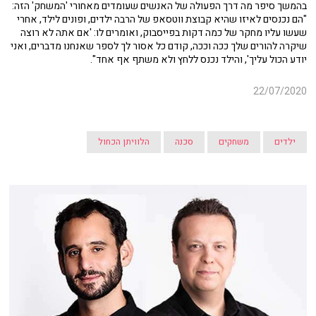
בהמשך סיפר מה דרך הפעולה של האנשים שעומדים מאחורי 'המשחק' הזה:
"הם נכנסים לאיזו שהיא קבוצת ווטסאפ של הרבה ילדים, ופונים לילד, אחרי
שעשו עליו מחקר של כמה דקות בפייסבוק, ואומרים לו: 'אם אתה לא רוצה
שיקרה להורים שלך ככה וככה, קודם כל אסור לך לספר שאנחנו מדברים, ואני
יודע הכול עליך', והילד נכנס ללחץ ולא משתף אף אחד".
22/07/2020
ילדים
משחקים
סכנה
הלוויתן הכחול