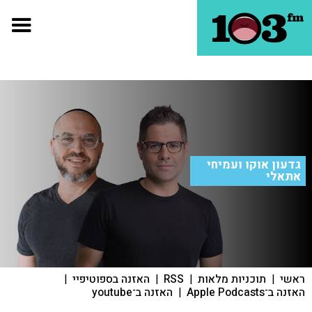
גדעון אוקו ועמיחי
אתאלי
ראשי
|
תוכניות מלאות
|
RSS
|
האזנה בספוטיפיי
|
האזנה ב־Apple Podcasts
|
האזנה ב־youtube