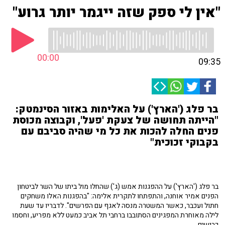
"אין לי ספק שזה ייגמר יותר גרוע"
00:00
09:35
בר פלג ('הארץ') על האלימות באזור הסינמטק:
"הייתה תחושה של צעקת 'פעל', וקבוצה מכוסת
פנים החלה להכות את כל מי שהיה סביבם עם
בקבוקי זכוכית"
בר פלג ('הארץ') על ההפגנות אמש (ג') שהחלו מול ביתו של השר לביטחון
הפנים אמיר אוחנה, והתפתחו לתקרית אלימה: "בהפגנות האלו משחקים
חתול ועכבר, כאשר המשטרה מנסה לאגף עם הפרשים". לדבריו עד שעת
לילה מאוחרת המפגינים הסתובבו ברחבי תל אביב כמעט ללא מפריע, וחסמו
כבישים.