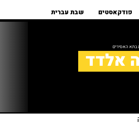
פודקאסטים
שבת עברית
 בתא האסירים
ה אלדד