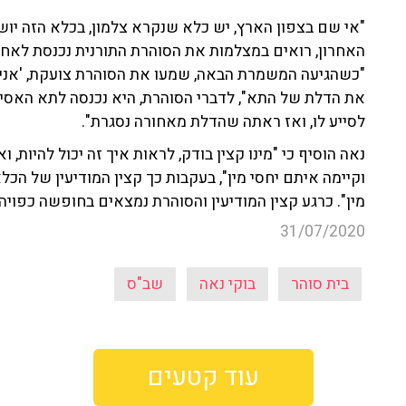
"אי שם בצפון הארץ, יש כלא שנקרא צלמון, בכלא הזה יוש
האחרון, רואים במצלמות את הסוהרת התורנית נכנסת לאחד 
"כשהגיעה המשמרת הבאה, שמעו את הסוהרת צועקת, 'אני 
את הדלת של התא", לדברי הסוהרת, היא נכנסה לתא האסירי
לסייע לו, ואז ראתה שהדלת מאחורה נסגרת".
נאה הוסיף כי "מינו קצין בודק, לראות איך זה יכול להיות,
וקיימה איתם יחסי מין", בעקבות כך קצין המודיעין של הכל
מין". כרגע קצין המודיעין והסוהרת נמצאים בחופשה כפויה
31/07/2020
בית סוהר
בוקי נאה
שב"ס
עוד קטעים