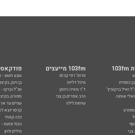
103
103fm מייעצים
פודקאסט
ע
פרופ' רפי קרסו
שבע תשע - 
ובן כספית
מיכל דליות
בן וינון, בקיצו
ל ואיל ברקוביץ'
ד"ר מאיה רוזמן
סג"ל וברקו -
ואלי אוחנה
הרב אפרים בן צבי
ספורט, בקיצו
שיחות לילה
שניים עד ארב
ספורט
קרסו יוצא לא
ל
ככה קמתי
סף
הכול פתוח - א
 צבי
מילים ולחן