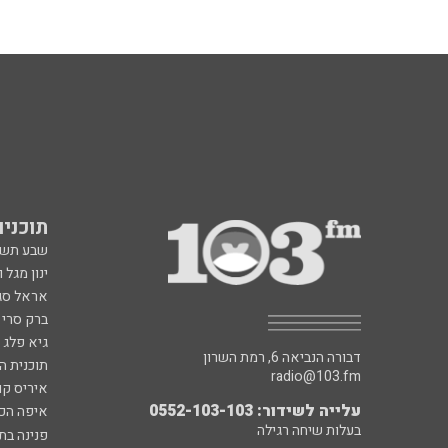
תוכניות fm
שבע תש
ינון מגל 
אראל סג"
ברק סרי 
גיא פלג
דבורה הנביאה 6, רמת השרון
תוכנית ה
radio@103.fm
איריס קו
עלייה לשידור: 0552-103-103
איפה הכ
בעלות שיחה רגילה
פנינה בת