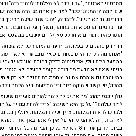
מסרטוני האבטחה, "עד שכבר לא הצלחתי לעמוד בזה" והוסי
שם. למה הן התנהגו ככה? למה אין אחת בגן הזה שקצת יש לה
ההורים. זה לא הגיוני". לדבריה, "זה גן שזה שיטת החינוך בו
עוד פרטים. מרסס אותם בחומר, משליך עליהם מגבונים, יל
מופרע היו קושרים אותו לכיסא, ילדים יושבים במפגש ואב
הורי הגן טוענים כי בעלת הגן ידעה מהמתרחש, ולא עשתה 
"אנחנו מההתחלה היינו בטוחים שאין מצב שהיא לא ידעה. בי
המפעל חיים שלי, אני פגועה בדיוק כמוכם. אני לא ידעתי 
הגיוני שאת לא יודעת מה קורה בקומה למעלה, לא הגיוני. י
המשטרה גם אומרת את זה. אתמול זה התגלה, לא רק שהיא 
מהכול, יש קשר שתיקה בינה ובין הסייעות, היא הייתה נוכח
גולן יוכפז תהה: "מה את יכולה לומר להורים צעירים ששו
לילד שלהם?" על כך היא השיבה: "צריך להיות עם יד על הדו
לא הגיוני, זה לא הגיוני. היום? אין לי אמון באף אחד. מה
בבית. ילד בן שנה ו-8 הוא לא כל כך מבין מה כ
בשום מקום. אם סמכתי על אותן סייעות באמת כמו סבתא, 