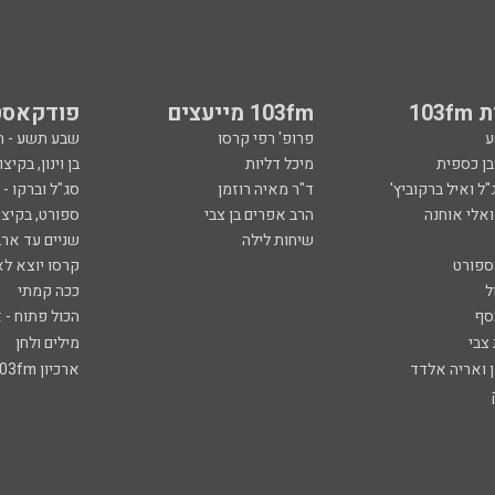
103
103fm מייעצים
פודקאסט
ע
פרופ' רפי קרסו
שבע תשע - 
ובן כספית
מיכל דליות
בן וינון, בקיצו
ל ואיל ברקוביץ'
ד"ר מאיה רוזמן
סג"ל וברקו -
ואלי אוחנה
הרב אפרים בן צבי
ספורט, בקיצו
שיחות לילה
שניים עד ארב
ספורט
קרסו יוצא לא
ל
ככה קמתי
סף
הכול פתוח - א
 צבי
מילים ולחן
ן ואריה אלדד
ארכיון 103fm