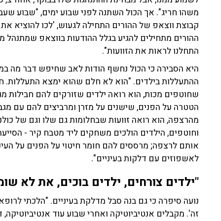
משהו חריג". אך הכול השתנה לפני שבוע ימים, "שבוע שעבר
קבוצת ווצאפ של ההורים התחילה לגעוש, 'לכו להוציא את הי
ההורים מתחילים להגיע בגלל ההודעות בווצאפ שמתנהל משה
התחלנו לראות את הזוועות".
היא הסבירה כי הכול נחשף הודות לאב שחיפש דבר מה ב
ההתעללות בילדים. "הוא לא חלם שהוא ימצא התעללות. חשכו
שחוטפים מכות, הוא רואה ילדים שזורקים להם חבילות מג
הטטרה על הפנים, שישנים על מזרן ומרביצים להם עם מגב,
מהרצפה, הוא רואה זוועות שבחלומות גם שלו וגם של כולנו 
וחוטפים, הילדים הולכים משחקים ליד מטבח קיר - הסייעת
אותם לרצפה; מרססים להם חומר חיטוי על הפנים על העיני
לאשפוזים עם דלקות בעיניים".
"ילדים צורחים, ילדים בוכים, את לא שו
נועה סיפרה כי גם בנה סבל מדלקת בעיניים. "הלכתי לרופא 
זה'. מקבלים אנטיביוטיקה ואחרי שבוע עוד אנטיביוטיקה,