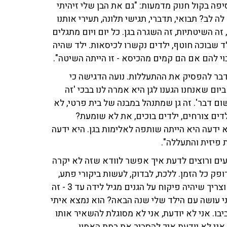
פה בקול חנוק מדמעות: "גם את הבן שלי זיהיתי
 לב? תבואי, תדברי, תגישי תלונה, תעירי אותנו
, זה השיטתיות, זה השגרה בגן. כל יום ויום מתגלים
ד שבוכה חוטף, ילדים נקשרו לכיסאות. ילד שהיה
וי להם אם הם קמים מהכיסא - זו הייתה השיטה".
דבר להפסיק את ההתעללות. נועה הדגישה כי
ום שאנחנו הגענו לגן היא אמרה לנו בבכי 'זה
שום דבר'. זה גן שמתנהל במבנה של בית פרטי, לא
לדים צורחים, ילדים בוכים, את לא שומעת?
ידעה היא הייתה שותפה לאלימות בגן. היא ידעה
ת פיזית והתעללה".
מעים ורוצים לדעת איך אפשר לוודא שזה לא יקרה
פק כל הזמן. ללכת, לבדוק, לעשות ביקורי פתע,
ולבקש לראות מצלמות. צריך שיהיו מצלמות אונליין בגנים, וצריך שיהיה פיקוח על הגנים מגיל לידה עד 3 - זה
 אני עושה עם הילד שלי שנה הבאה? הוא נמצא איתי
ל המהומה סביבו. אני לא יודעת, אני לא מסוגלת להשאיר אותו
אני לא יודעת איך להסביר את רמת האמון