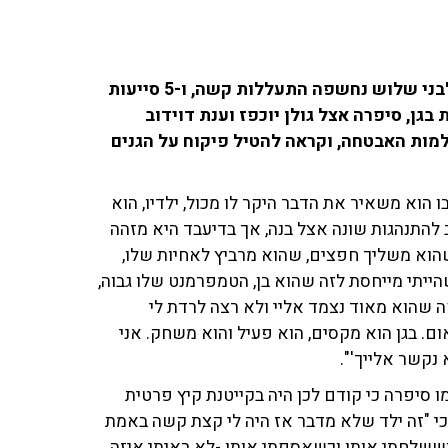
בגן פרטי ברמלה לילדים בגילאי שלושה חודשים ועד לבני שלוש נחשפה התעללות קשה, ו-5 סייעות
גן, סיפרה אצל גולן יוכפז וענת דוידוב
מצלמות האבטחה, וקראה להטיל פיקוח על הגנים
 הוא משאיר את הדבר היקר לו מכול, ילדיו, הוא
 להתנהגות שונה אצל בנה, אך בדיעבד היא מזהה
שהוא משליך חפצים, שהוא מרביץ לאחיות שלו,
ייתי מייחסת לזה שהוא בן, הטמפרמנט שלו גבוה,
 שהוא מאוד נצמד אליי ולא רצה לרדת לי
ם. בגן הוא מקסים, הוא פעיל והוא משחק. אני
נקשר אלייך'".
 סיפרה כי קודם לכן היה בקייטנת קיץ פרטית
כי "זה ילד שלא מדבר אז היה לי קצת קשה באמת
כששלחתי אותו וכשאספתי אותו -לא ראיתי איזה