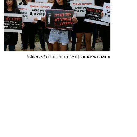
מחאת האימהות
| צילום: תומר נויברג/פלאש90