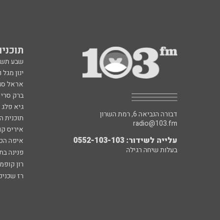
תוכניות fm
שבע תש
ינון מגל 
אראל סג"
ברק סרי 
גיא פלג
דבורה הנביאה 6, רמת השרון
תוכנית ה
radio@103.fm
איריס קו
עלייה לשידור: 0552-103-103
איפה הכ
בעלות שיחה רגילה
פנינה בת
רון קופמ
רז שכניק