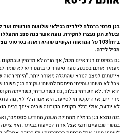
אותם לכיסא"
ובעלת הגן נעצרו לחקירה. נועה אשר בנה ספג התעללות ב
ב-103fm על המראות הקשים שהיא ראתה בסרטוני 
מגיל לידה.
גם בסיוטים הנוראיים מכול, אף הורה לא מדמיין שבמקום בו
מעמיד אותם בסכנה. נועה סיפרה כי בזמנו היא לא שמה לב
איתותים למצב הנורא שהתגלה מאוחר יותר. "הייתי רואה 
אבל לא משהו שהייתי מייחסת למשהו שקורה בגן; משהו שה
הוא ילד. לא חשדתי בכלום, גם כשחשדתי, כשהייתה תקופה
מהידיים, אז התקשרתי לסייעת. היא אמרה לי 'לא, מה פתאו
לא יודעת, אולי בגלל תקופת הקורונה שהיה איתך בבית הוא 
בנה נמצא בגן ברמלה מתחילת השנה, מחודש ספטמבר, ואמו
במשך שבועיים וחצי אצל אחת הסייעות בביתה. היא ציינה 
לשמוע ממנו, אבל מבחינת ההתנהגות שלו בבוקר, אחה"צ, 