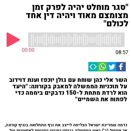
"סגר מוחלט יהיה לפרק זמן
מצומצם מאוד ויהיה דין אחד
לכולם"
00:00
08:57
השר אלי כהן שוחח עם גולן יוכפז וענת דוידוב
על תוכניות הממשלה למאבק בקורונה: "היעד
הוא לרדת מתחת ל-150 נדבקים ביממה כדי
לפתוח את השמיים"
נדמה שמדינת ישראל הצליחה לייצב את גרף התחלואה בנגיף קורונה,
אך אתמול (ב') ראש הממשלה בנימין נתניהו התייחס לאפשרות של