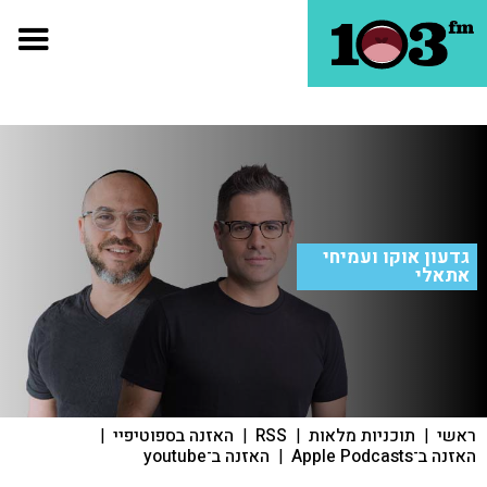
גדעון אוקו ועמיחי
אתאלי
ראשי
|
תוכניות מלאות
|
RSS
|
האזנה בספוטיפיי
|
האזנה ב־Apple Podcasts
|
האזנה ב־youtube