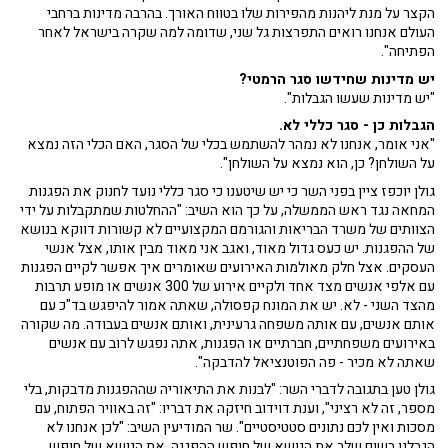
הקצר על מנת ליהנות מהפירות שלו בטווח האורך. בהרבה מדינות ברחבי
העולם אנחנו רואים התפרצות גל שני, שדומה למה שקרה בישראל לאחר
הפתיחה".
יש מדינות שחידשו סגר הרמטי?
"יש מדינות שעשו הגבלות".
הגבלות כן - סגר כללי לא.
"אני אומר, אנחנו לא נמהר להשתמש בכלי של הסגר, האם הכלי הזה נמצא
על השולחן? כן, הוא נמצא על השולחן".
גולן יוכפז ציין בפני השר כי יש שיטענו כי סגר כללי נועד לחנוק את הפגנות
המחאה נגד ראש הממשלה, על כך הוא השיב: "ההחלטות שמתקבלות על ידי
הצוותים של משרד הבריאות והגורמם המקצועיים לא קשורות דווקא בנושא
של ההפגנות. יש כעס גדול מאוד, ואגב אני מאוד מבין אותו, אצל אנשי
העסקים. אצל חלק מאולמות האירועים שאומרים איך אפשר לקיים הפגנות
עם אלפי אנשים מצד אחד ולקיים אירוע של 300 אנשים או מופע תרבות
מהצד השני - לא. יש את המונח קפסולה, שאתה אמור להיפגש בד"כ עם
אותם אנשים, עם אותה משפחה גרעינית, ואותם אנשים בעבודה. מה שקורה
באירועים משפחתיים, חברתיים או הפגנות, אתה נפגש לרוב עם אנשים
שאתה לא מכיר - פה הפוטנציאל להדבקה".
גולן טען בתגובה לדברי השר: "לבנות את התיאוריה שההפגנות מדבקות, בלי
מספר, זה לא רציני", וענת דוידוב חיזקה את דבריו: "זה באוויר הפתוח, עם
מסכות ואין לכם נתונים סטטיסטיים". שר המודיעין השיב: "לכן אנחנו לא
הגבלנו בשום שלב את הנושא של חופש ההפגנה, את הנושא של חופש