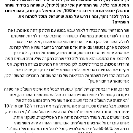
הטלת סגר כללי. שר המודיעין אלי כהן (ליכוד), ששוהה בבידוד שוחח
עם גולן יוכפז וענת דוידוב ב-103fm, על הטיפול בקורונה, האם אנחנו
בדרך לסגר נוסף, ומה נדרש על מנת שישראל תוכל לפתוח את
השמיים?
שר המודיעין שוהה בבידוד לאחר שבא במגע עם חולה קורונה מאומת, זאת
בניגוד לשרים נוספים בממשלה ששוחררו מחובת הבידוד למרות חשיפתם
לחולה. השר אלי כהן הסביר: אני ביום שני שבוע שעבר, אני, אבי דיכטר
ואסנת מארק, נפגשנו עם אותו אדם שהתברר בדיעבד שהוא חולה קורונה.
אם אתה יושב עם אדם בפגישה, עוטה מסכה, שומר על מרחק - לא צריך
להיכנס. אם המפגש הוא מעבר לזה כפי שהיה במקרה שלי, והיה ושתינו קפה
והורדנו מסכות, כן צריך להיכנס. לכן מסרתי את הפרטים בצורה מדויקת, אני
מקיים את ההנחיות ואני אומר למי ששומע – 'חברים יקרים, יש לנו את
הערבות ההדדית לשמור על הבריאות של בני המשפחה, החברים והמשק'. לכן,
אני נשאר עד יום ראשון".
כמו כן, הוא דן באפליקציית 'המגן' שנועדה לבטל את איכוני השב"כ אך ספגה
ביקורות קשות על דיווחים שגויים והטרדה של המשתמשים. השר כהן, אמר:
"האיכונים של השב"כ זה כלי חשוב מאוד שמציל חיים ומונע סגירה של
המשק. אבל בהחלט עכשיו נבחן אפשרות לקצר את הבידוד ל-12 יום או ל-10
ימים. מצד אחד באים ואומרים 'תבטלו את האיכונים של השב"כ', אז המדינה,
באנו ועשינו צעד, משרד הבריאות פיתח את האפליקציה, השקנו אותה,
אנחנו עובדים על אמצעים משלימים. אם שיעור ההורדה יהיה משמעותי
ברמה של 60-50% על ידי האוכלוסייה, נוכל לבטל את האיכונים של השב"כ".