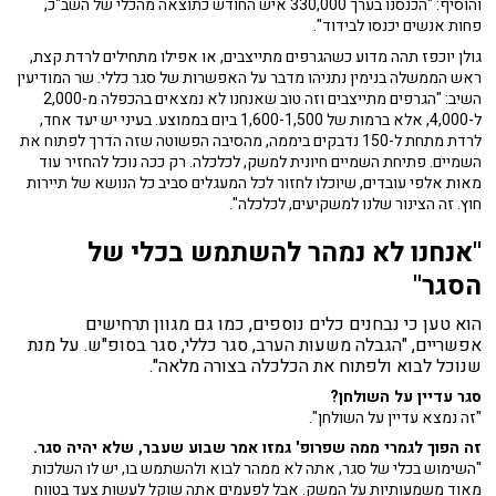
והוסיף: "הכנסנו בערך 330,000 איש החודש כתוצאה מהכלי של השב"כ,
פחות אנשים יכנסו לבידוד".
גולן יוכפז תהה מדוע כשהגרפים מתייצבים, או אפילו מתחילים לרדת קצת,
ראש הממשלה בנימין נתניהו מדבר על האפשרות של סגר כללי. שר המודיעין
השיב: "הגרפים מתייצבים וזה טוב שאנחנו לא נמצאים בהכפלה מ-2,000
ל-4,000, אלא ברמות של 1,600-1,500 ביום בממוצע. בעיני יש יעד אחד,
לרדת מתחת ל-150 נדבקים ביממה, מהסיבה הפשוטה שזה הדרך לפתוח את
השמיים. פתיחת השמיים חיונית למשק, לכלכלה. רק ככה נוכל להחזיר עוד
מאות אלפי עובדים, שיוכלו לחזור לכל המעגלים סביב כל הנושא של תיירות
חוץ. זה הצינור שלנו למשקיעים, לכלכלה".
"אנחנו לא נמהר להשתמש בכלי של
הסגר"
הוא טען כי נבחנים כלים נוספים, כמו גם מגוון תרחישים
אפשריים, "הגבלה משעות הערב, סגר כללי, סגר בסופ"ש. על מנת
שנוכל לבוא ולפתוח את הכלכלה בצורה מלאה".
סגר עדיין על השולחן?
"זה נמצא עדיין על השולחן".
זה הפוך לגמרי ממה שפרופ' גמזו אמר שבוע שעבר, שלא יהיה סגר.
"השימוש בכלי של סגר, אתה לא ממהר לבוא ולהשתמש בו, יש לו השלכות
מאוד משמעותיות על המשק. אבל לפעמים אתה שוקל לעשות צעד בטווח