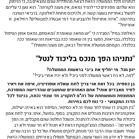
לנתניהו ולכל הממשלה הזאת לצאת מהחללית שהם נמצאים בה, כי הניתוק
הוא שלהם. מפגינים כדי להגיד נמאס, אין מענה לקורונה". הוא טען כי עליהם
לפעול באחריות בשעה קשה זו, ולהיכנס מתחת לאלונקה. ברביאי השיבה
בתדהמה: "איזה אחריות? ולהצביע נגד דמי אבטלה למבוטלים? דחילאק. זו
אחריות?"
האלופה במיל' הסבירה כי "יש מחאה שאומרת 'נמאסתם, נמאס אופן הטיפול
בכלכלה, בבריאות, הפער בין זה שאומר ככה בבריאות וזה שאומר ככה
בכלכלה. הקמתם ממשלת אחדות? רבאק, תנו מענה ותטפלו'".
"נתניהו הפך מנכס בליכוד לנטל"
ינון מגל: מי יחליף את ביבי בראשות הממשלה?
"למה, לא היו ראשי ממשלה לפני ביבי? ולא יהיו אחרי ביבי?"
בן כספית: בכל זאת אני צריך לתת שאלת אופוזיציה, איפה את ויאיר
לפיד מאבדים אותי? אתם האחרונים שחושבים שהדרישה המופרכת,
המחוצפת והמושחתת של רה"מ לתקציב חד שנתי נכונה, בניגוד לכל
הדרג המקצועי - כי נוח לכם בחירות.
"בין תקציב דו שנתי לחד שנתי זה לא הסיפור, הסיפור הוא באיזה יעילות,
אפקטיביות ויציבות מנהלים את התקציב. בסוף, בפועל, אתה צריך לתת אמון
ביכולת של האנשים האלה להתנהל, וכשכל החלטה שהם מקבלים, זה הפך
ל'פארסה' - הממשלה המצ'וקמקת הזאת לא תנהל לא חד שנתי ולא רב
שנתי. חשבנו שזה הדבר הכי מנותק להקים ממשלה של כל כך הרבה שרים,
שאחד לא יודע מה השני עושה, הקמתם? תטפלו באזרחים. הממשלה הזאת