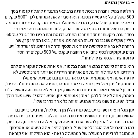
– בנימין נתניהו.
האלופה במיל' וחברת הכנסת אורנה ברביבאי מתנגדת להטלת קנסות בסך
500 שקלים על אי עטיית מסכה. היא הסבירה את המניעים לכך: "500 שקלים
נראה לי מנותק מכל הבנה, כמו כל הממשלה הזאת, מה קורה בציבור ומאיפה
בדיוק הם ישלמו את הכסף הזה. עבר החוק, למרות שהתנגדו אז אמרתי
בסדר עבר, ביקשתי מחקר ממרכז המידע בכנסת והם הציגו סדר גודל של 60
מיליון שקלים שנגבו בחודשים האחרונים. אמרתי, 'בואו תקימו קרן, שר
הרווחה לא בראיה פוליטית יחזיר את הכסף הזה לאזרחים, למי שזקוק' ויש
רבים שזקוקים לכסף כיום. אני חושבת שקנס של 500 שקלים זה חסר
פרופורציה, הכסף צריך לחזור".
היא סיפרה כי נכחה במוצאי שבת בבלפור, אני אחת מאלה שקוראים להם
חייזרים. אני עוד לא יודעת אם אני יותר חייזרית או יותר אנרכיסטית, לא
יודעת איפה אני ממוקמת. אני כנראה גם וגם וגם מבחינת הממשלה
המנותקת". ינון מגל ציין בפניה כי יאיר נתניהו, שכינה את המפגינים 'חייזרים',
התכוון לאנשים אשר מפגינים בתחפושות, אך היא לא השתכנעה והשיבה: "נו
באמת, אתה לא יכול להגן באופן אוטומטי. ינון, אפשר להגיד שיש פער הולך
וגדל. יש שם פשוט ציבור שמגיע ומוחה כל אחד בדרכו שלו".
ינון מגל הוסיף וטען כי יש בהפגנות הללו מן ה'טרללת', והדגיש כי יש גם
אנשים טובים, רציניים ששמים את טובת המדינה לנגד עיניהם. חברת הכנסת
אמרה בתגובה: "הרצון למזער את התופעה ולקרוא לזה רבע מנדט, זה בדיוק
כמו ה'חארטה' של הנגבי ל-'אין עוני'. הצורך לייצר איזה מיעוט או אספסוף
שמתנגד למדיניות המעולה של הממשלה הזאת - הוא החללית. אני קוראת