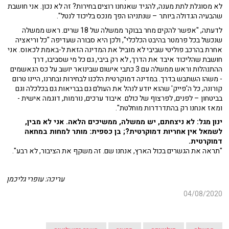
לא מסוגלת לתת מענה, להגיד שאנחנו רוצים בחירות? זה לא נכון. אני חושבת
שהבעיה הגדולה ביותר – שנתניהו הפך מנכס בליכוד לנטל".
לדעתה, "אפשר להקים מחר בבוקר ממשלה של 18 שרים. ראש ממשלה
שנכשל בכל פרמטר בהיבט הכלכלי", ולכן היא סבורה שעדיפה "כל וריאציה
אחרת בהרכב פוליטי שביבי לא מוביל את המדינה הזאת ל-באמת לכאוס. אני
חושבת שהליכוד איבד את הדרך, לא רק ביבי, גם כל מי שסביבו, דרך
ההתנהלות וראש ממשלה עם 3 כתבי אישום שבינואר יושב על כס הנאשמים
- משהו השתבש בדרך. במדינה דמוקרטית הלכנו לבחירות ובחרנו, היינו טרום
קורונה, כל ה'פייק' שהוא יודע לנהל את העולם גם בבריאות גם בכלכלה וגם
בביטחון – לפנים, לפרצוף של כולם. איבוד ערכים, נורמות, דוגמה אישית -
ומאז אנחנו רק בהתדרדרות מוחלטת".
ינון מגל: לא ניצחתם, יש ממשלה, ממשיכים הלאה. אני לא מבין,
לשמאל אין אחריות דמוקרטית?; בן כספית: מותר למחות במחאה
דמוקרטית.
"תראה את הגשרים בכול הארץ, אנחנו שם. זה משקף את הציבור, לא רבע".
עריכה: עופרי גליכמן
04/08/2020