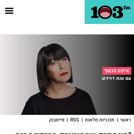
איפה הכסף
עם ענת דוידוב
ראשי
|
תוכניות מלאות
|
RSS
|
פייסבוק