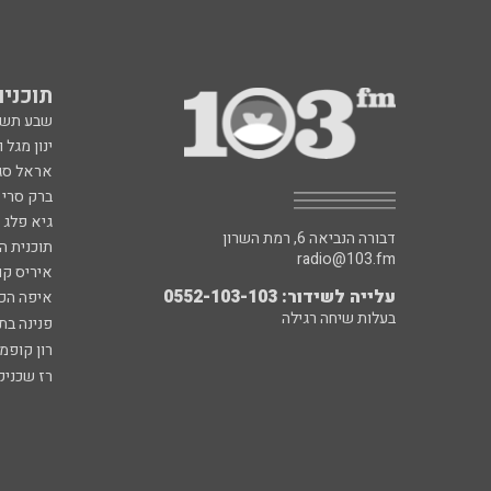
תוכניות fm
שבע תש
ינון מגל 
אראל סג"
ברק סרי 
גיא פלג
דבורה הנביאה 6, רמת השרון
תוכנית ה
radio@103.fm
איריס קו
עלייה לשידור: 0552-103-103
איפה הכ
בעלות שיחה רגילה
פנינה בת
רון קופמ
רז שכניק