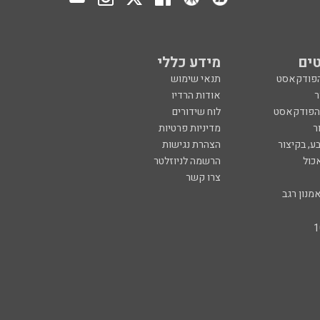
ים
מידע כללי
הפודקאסט
תנאי שימוש
ר
אודות הרדיו
 הפודקאסט
לוח שידורים
ר
מדיניות פרטיות
ע, בקיצור
הצהרת נגישות
כול
הרשמה לניוזלטר
צרו קשר
מנון רגב