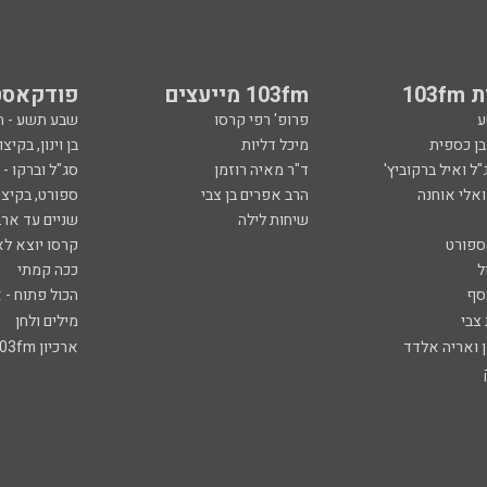
103
103fm מייעצים
פודקאסט
ע
פרופ' רפי קרסו
שבע תשע - 
ובן כספית
מיכל דליות
בן וינון, בקיצו
ל ואיל ברקוביץ'
ד"ר מאיה רוזמן
סג"ל וברקו -
ואלי אוחנה
הרב אפרים בן צבי
ספורט, בקיצו
שיחות לילה
שניים עד ארב
ספורט
קרסו יוצא לא
ל
ככה קמתי
סף
הכול פתוח - א
 צבי
מילים ולחן
ן ואריה אלדד
ארכיון 103fm