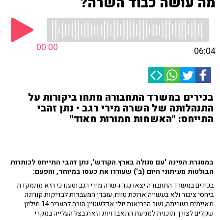
מה עושה כבוד השרה?
00:00
06:04
בכירים במשרד התחבורה מתחו ביקורות על
התנהלותה של השרה מירי רגב • נתן זהבי
התייחס: "האשמות חמורות מאוד"
במסגרת הפינה 'עם סגולה בארץ הקודש', נתן זהבי התייחס לכותרות
הבולטות מעיתוני היום (ב') שעוררו את כעסו במיוחד, והפעם:
בכירים במשרד התחבורה יצאו נגד השרה מירי רגב וטענו כי היא מתמקדת
ביחסי ציבור ולא בעשייה ארוכת טווח, עובדי המעבדות לבדיקות קורונה
מאיימים בשביתה, ושר הבריאות יולי אדלשטיין הורה להעביר 14 מיליון
שקלים לצורך תוכנית למניעת התאבדויות וזאת בצל העלייה במקרי