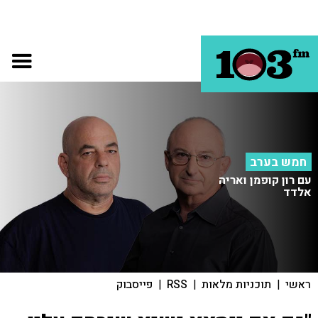
חמש בערב
עם רון קופמן ואריה
אלדד
ראשי
|
תוכניות מלאות
|
RSS
|
פייסבוק