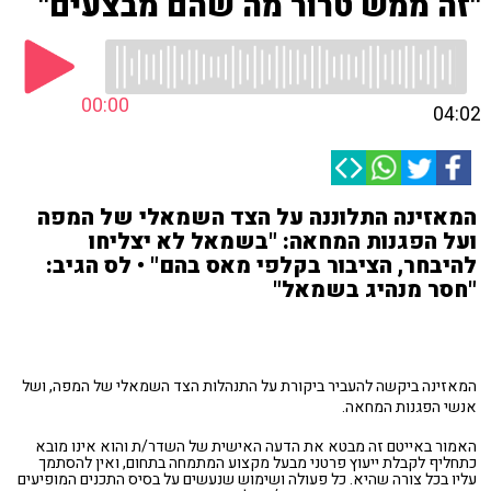
"זה ממש טרור מה שהם מבצעים"
00:00
04:02
המאזינה התלוננה על הצד השמאלי של המפה
ועל הפגנות המחאה: "בשמאל לא יצליחו
להיבחר, הציבור בקלפי מאס בהם" • לס הגיב:
"חסר מנהיג בשמאל"
המאזינה ביקשה להעביר ביקורת על התנהלות הצד השמאלי של המפה, ושל
אנשי הפגנות המחאה.
האמור באייטם זה מבטא את הדעה האישית של השדר/ת והוא אינו מובא
כתחליף לקבלת ייעוץ פרטני מבעל מקצוע המתמחה בתחום, ואין להסתמך
עליו בכל צורה שהיא. כל פעולה ושימוש שנעשים על בסיס התכנים המופיעים