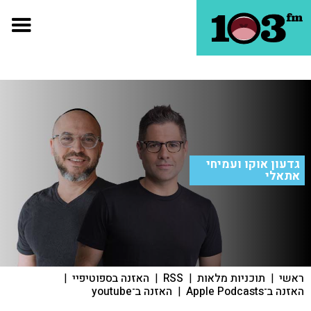
גדעון אוקו ועמיחי
אתאלי
ראשי
|
תוכניות מלאות
|
RSS
|
האזנה בספוטיפיי
|
האזנה ב־Apple Podcasts
|
האזנה ב־youtube