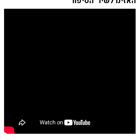
האזינו לשיר 'הסיפור'