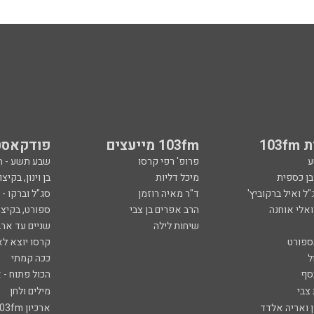
103
103fm מייעצים
פודקאסט
ע
פרופ' רפי קרסו
שבע תשע - 
ובן כספית
מיכל דליות
בן וינון, בקיצו
ל ואיל ברקוביץ'
ד"ר מאיה רוזמן
סג"ל וברקו -
ואלי אוחנה
הרב אפרים בן צבי
ספורט, בקיצו
שיחות לילה
שניים עד ארב
ספורט
קרסו יוצא לא
ל
ככה קמתי
סף
הכול פתוח - א
 צבי
מילים ולחן
ן ואריה אלדד
ארכיון 103fm