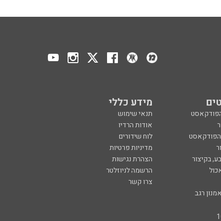
ים
מידע כללי
הפודקאסט
תנאי שימוש
ר
אודות הרדיו
 הפודקאסט
לוח שידורים
ר
מדיניות פרטיות
ע, בקיצור
הצהרת נגישות
כול
הרשמה לניוזלטר
צרו קשר
מנון רגב
created by
CYBER
SERVE