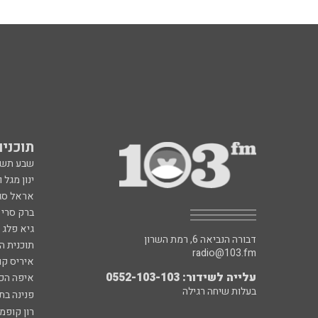
תוכניות fm
שבע תש
ינון מגל 
אראל סג"
ברק סרי 
גיא פלג
דבורה הנביאה 6, רמת השרון
תוכנית ה
radio@103.fm
איריס קו
עלייה לשידור: 0552-103-103
איפה הכ
בעלות שיחה רגילה
פנינה בת
רון קופמ
רז שכניק
כל הזכויות שמורות ל - 103FM