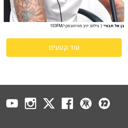
בן אל תבורי
| צילום: יניב מורוזובסקי/103FM
עוד קטעים