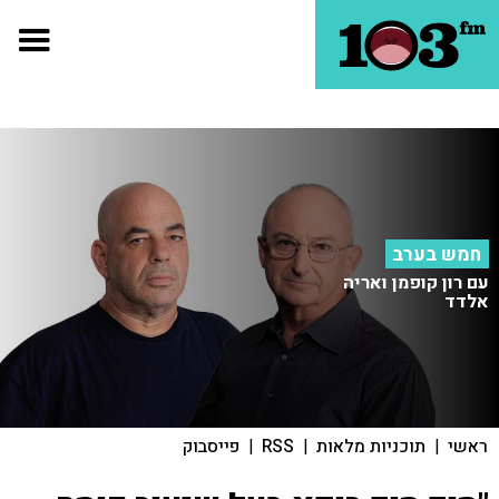
חמש בערב
עם רון קופמן ואריה
אלדד
ראשי
|
תוכניות מלאות
|
RSS
|
פייסבוק