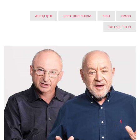
חמאס
טרור
השוטר הטוב והרע
נגיף קורונה
פרופ' רוני גמזו