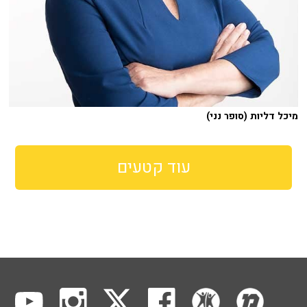
מיכל דליות (סופר נני)
עוד קטעים