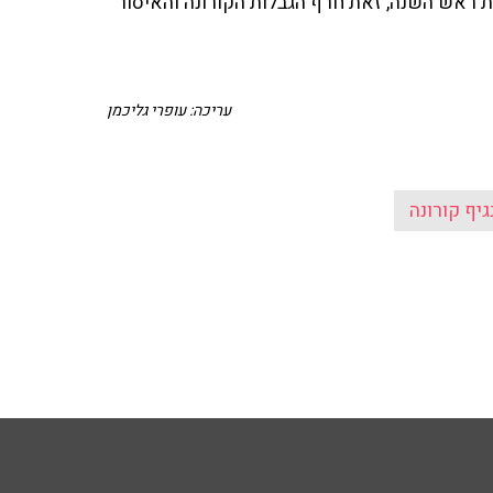
ת ראש השנה, זאת חרף הגבלות הקורונה והאיסור
עריכה: עופרי גליכמן
גיף קורונה