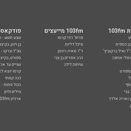
103
103fm מייעצים
פודקאסט
ע
פרופ' רפי קרסו
שבע תשע - 
ובן כספית
מיכל דליות
בן וינון, בקיצו
ל ואיל ברקוביץ'
ד"ר מאיה רוזמן
סג"ל וברקו -
ואלי אוחנה
הרב אפרים בן צבי
ספורט, בקיצו
שיחות לילה
שניים עד ארב
ספורט
קרסו יוצא לא
ל
ככה קמתי
סף
הכול פתוח - א
 צבי
מילים ולחן
ן ואריה אלדד
ארכיון 103fm