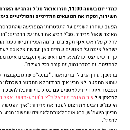
כמדי יום בשעה 11:00, חזרו אראל סג"ל וה
השידור, וסקרו את הנושאים המדיניים והפוליטיים בימ
הפעם שוחחו השניים על התפטרותו המפתיעה שהתפרסמה 
האוצר שאול מרידור. סג"ל הביע את דעתו על הדברים: "ה
לחלוק על ראש אגף תקציבים. ברמה העניינית, יש טענה מ
ישראל איננה על האנשים שחיים כאן ועכשיו אלא גם לעתיד י
כך יורשינו יצטרכו למלא. אם ראש אגף תקציבים איננו מעו
להתפטר. זה בסדר גמור, זה קורה בכל העולם".
בהמשך, עידן הגיב לדבריו, ואמר: " בתכל'ס שנינו בקבוצת
שהוא התפטר. לא מבין איך מרידור לא התפטר כשכחלון ב
ונסבסד איתו דירות לאנשים עם כסף, כדי שיוכלו להשכיר 
שר האוצר ישראל כ"ץ ב'שבע-תשע' אצל גולן
לריאיון של
היועמ"ש והביע את רצונו לפטר את מרידור: "איך הפגישה הג
מכיוון היועמ"ש, הוא אוהב לאותת לאנשים שמשהו מגיע. מצ
לרמוז".