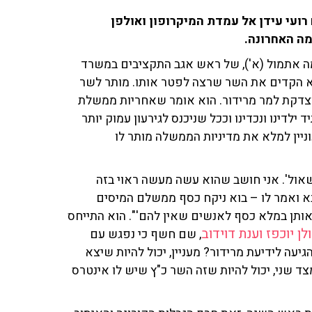
מגיש האורח רועי עידן אל עמדת המיקרופון ואולפן
מה האחרונה.
אתמול (א'), של ראש אגב התקציבים במשרד
וא הקדים את השר שרצה לפטר אותו. מותר לשר
וצדקת למר מרידור. הוא אומר שאחריות ממשלת
לדינו ונכדינו וככל שניכנס לגירעון עמוק יותר
ניין למלא את מדיניות הממשלה מותר לו
 'שאול'. אני חושב שהוא עשה מעשה ראוי בזה
א ואמר לו – בוא ניקח כסף ממשלם המיסים
אותן במלא כסף לאנשים שאין להם'". הוא התייחס
 יוכפז וענת דוידוב
, שם חשף כי נפגש עם
יעה לידיעת מרידור? מעניין, יכול להיות שיצא
ד שני, יכול להיות שזה השר כ"ץ שיש לו אינטרס