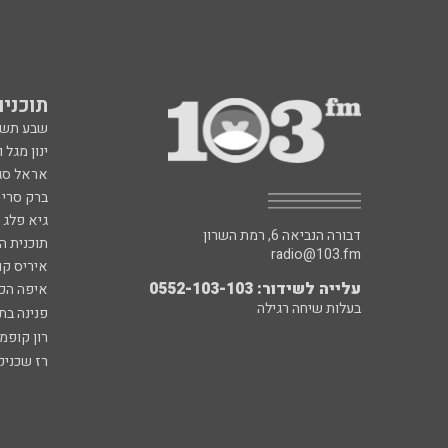
תוכניות fm
שבע תש
ינון מגל 
אראל סג"
ברק סרי 
גיא פלג
דבורה הנביאה 6, רמת השרון
תוכנית ה
radio@103.fm
איריס קו
עלייה לשידור: 0552-103-103
איפה הכ
בעלות שיחה רגילה
פנינה בת
רון קופמ
רז שכניק