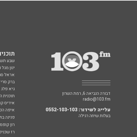
תוכניות fm
שבע תש
ינון מגל 
אראל סג"
ברק סרי 
גיא פלג
דבורה הנביאה 6, רמת השרון
תוכנית ה
radio@103.fm
איריס קו
עלייה לשידור: 0552-103-103
איפה הכ
בעלות שיחה רגילה
פנינה בת
רון קופמ
רז שכניק