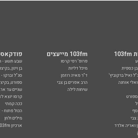
103
103fm מייעצים
פודקאסט
ע
פרופ' רפי קרסו
שבע תשע - 
ובן כספית
מיכל דליות
בן וינון, בקיצו
ל ואיל ברקוביץ'
ד"ר מאיה רוזמן
סג"ל וברקו -
ואלי אוחנה
הרב אפרים בן צבי
ספורט, בקיצו
שיחות לילה
שניים עד ארב
ספורט
קרסו יוצא לא
ל
ככה קמתי
סף
הכול פתוח - א
 צבי
מילים ולחן
ן ואריה אלדד
ארכיון 103fm