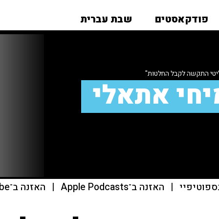
פודקאסטים
שבת עברית
יטי התקשה לקבל החלטות"
יחי אתאלי
ספוטיפיי
|
האזנה ב־Apple Podcasts
|
האזנה ב־youtube