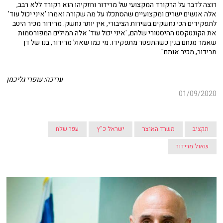
רוצה לדבר על הרקורד המקצועי של מרידור וחזקיהו הוא רקורד ללא רבב,
אלה אנשים ישרים ומקצועיים שהסתכלו על מה שקורה ואמרו 'איני יכול עוד'
לתפקידים הכי נחשקים בשירות הציבורי, אין יותר נחשק. מרידור מכיר היטב
את הקונטקסט ההיסטורי שלהם, 'איני יכול עוד' אלה המילים המפורסמות
שאמר מנחם בגין כשהתפטר מתפקידו. מי כמו שאול מרידור, בנו של דן
מרידור, מכיר אותם".
עריכה: עופרי גליכמן
01/09/2020
תקציב
משרד האוצר
ישראל כ"ץ
עפר שלח
שאול מרידור