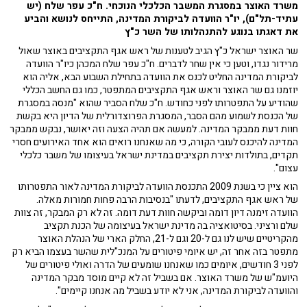
משרד האוצר במסגרת המשבר הכלכלי הנוכחי. ח"כ עפר שלח (יש
עתיד-תל"ם), יו"ר הוועדה לביקורת המדינה, התייחס לנושא והביע
את דאגתו בנוגע להתנהלותו של השר כ"ץ
שר האוצר ישראל כ"ץ הגיב לטענות של ראש אגף התקציבים באוצר שאול
מרידור נגדו, וטען כי אין שחר לדברים. ח"כ עפר שלח המכהן כיו"ר הוועדה
לביקורת המדינה החליט לכנס את הוועדה בתחילת השבוע הבא, אליה הוא
יוזמנו גם שר האוצר וראש אגף התקציבים המתפטר, כמו גם החשב הכללי
שהודיע על התפטרותו לפני כחודש. ח"כ שלח הסביר שהוא "מנסה במסגרת
של הכנסת לשמוע מהם הסבר, המסגרת הפרוצדורלית של הדיון היא בקשת
חוות דעת ממבקר המדינה. למעשה אם תהיה הצעה וזה יאושר, נבקש ממבקר
המדינה להיכנס לעובי הקורה, כי מה שאנחנו רואים הוא אחד האירועים חסרי
תקדים, בתולדות יצירת תקציבים במדינת ישראל בעיצומו של משבר כלכלי
עצום".
הוא ציין כי בשנת 2009 התכנסת הוועדה לביקורת המדינה לאור התפטרותו
של ראש אגף התקציבים, לדעתו "בנסיבות הרבה פחות חמורות מאלה.
הוועדה זימנה דיון דומה וביקשה חוות דעת דומה. זה לא רק המבקר, זה צוות
שלם ורציני. בסיטואציה בה מדינת ישראל בעיצומה של הכנת תקציב
מהקריטיים שיש לנו גם ל-20 וגם ל-21, החלק הארי של הנהלת האוצר
מתפטר בזה אחר זה, יש איומי פיטורים על המנכ"לית שהשר בעצמו הביא רק
לפני 3 חודשים, איומים כמו שאנחנו שומעים של הדרה ואולי פיטורים של
היועמ"ש של משרד האוצר. אם בשביל זה לא קיים מוסד מבקר המדינה
והוועדה לביקורת המדינה, אני לא יודע בשביל מה אנחנו קיימים".