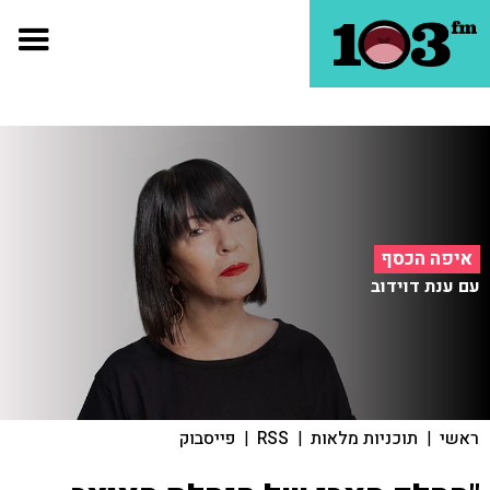
איפה הכסף
עם ענת דוידוב
ראשי
|
תוכניות מלאות
|
RSS
|
פייסבוק