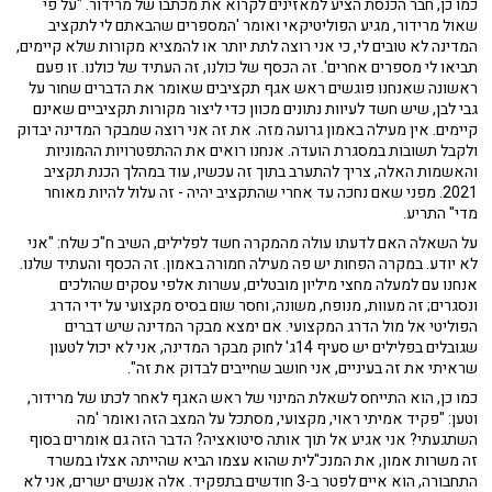
כמו כן, חבר הכנסת הציע למאזינים לקרוא את מכתבו של מרידור. "על פי
שאול מרידור, מגיע הפוליטיקאי ואומר 'המספרים שהבאתם לי לתקציב
המדינה לא טובים לי, כי אני רוצה לתת יותר או להמציא מקורות שלא קיימים,
תביאו לי מספרים אחרים'. זה הכסף של כולנו, זה העתיד של כולנו. זו פעם
ראשונה שאנחנו פוגשים ראש אגף תקציבים שאומר את הדברים שחור על
גבי לבן, שיש חשד לעיוות נתונים מכוון כדי ליצור מקורות תקציביים שאינם
קיימים. אין מעילה באמון גרועה מזה. את זה אני רוצה שמבקר המדינה יבדוק
ולקבל תשובות במסגרת הועדה. אנחנו רואים את ההתפטרויות ההמוניות
והאשמות האלה, צריך להתערב בתוך זה עכשיו, עוד במהלך הכנת תקציב
2021. מפני שאם נחכה עד אחרי שהתקציב יהיה - זה עלול להיות מאוחר
מדי" התריע.
על השאלה האם לדעתו עולה מהמקרה חשד לפלילים, השיב ח"כ שלח: "אני
לא יודע. במקרה הפחות יש פה מעילה חמורה באמון. זה הכסף והעתיד שלנו.
אנחנו עם למעלה מחצי מיליון מובטלים, עשרות אלפי עסקים שהולכים
ונסגרים; זה מעוות, מנופח, משונה, וחסר שום בסיס מקצועי על ידי הדרג
הפוליטי אל מול הדרג המקצועי. אם ימצא מבקר המדינה שיש דברים
שגובלים בפלילים יש סעיף 14ג' לחוק מבקר המדינה, אני לא יכול לטעון
שראיתי את זה בעיניים, אני חושב שחייבים לבדוק את זה".
כמו כן, הוא התייחס לשאלת המינוי של ראש האגף לאחר לכתו של מרידור,
וטען: "פקיד אמיתי ראוי, מקצועי, מסתכל על המצב הזה ואומר 'מה
השתגעתי? אני אגיע אל תוך אותה סיטואציה? הדבר הזה גם אומרים בסוף
זה משרות אמון, את המנכ"לית שהוא עצמו הביא שהייתה אצלו במשרד
התחבורה, הוא איים לפטר ב-3 חודשים בתפקיד. אלה אנשים ישרים, אני לא