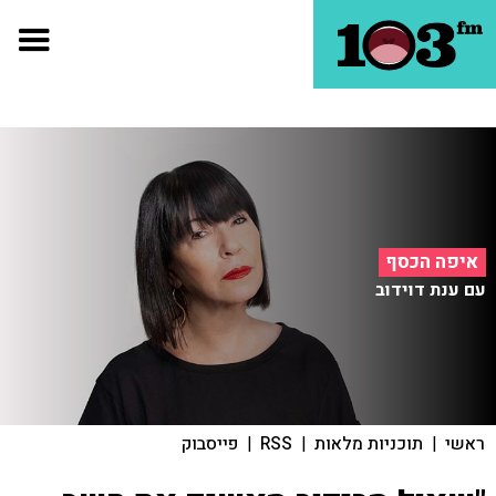
איפה הכסף
עם ענת דוידוב
ראשי
|
תוכניות מלאות
|
RSS
|
פייסבוק