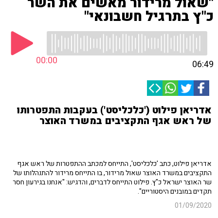
"שאול מרידור מאשים את השר
כ"ץ בתרגיל חשבונאי"
00:00
06:49
אדריאן פילוט ('כלכליסט') בעקבות התפטרותו
של ראש אגף התקציבים במשרד האוצר
אדריאן פילוט, כתב 'כלכליסט', התייחס למכתב ההתפטרות של ראש אגף
התקציבים במשרד האוצר שאול מרידור, בו התייחס מרידור להתנהלותו של
שר האוצר ישראל כ"ץ. פילוט התייחס לדברים, והדגיש: "אנחנו בגירעון חסר
תקדים במובנים היסטוריים".
01/09/2020