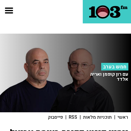
חמש בערב
עם רון קופמן ואריה
אלדד
ראשי
|
תוכניות מלאות
|
RSS
|
פייסבוק