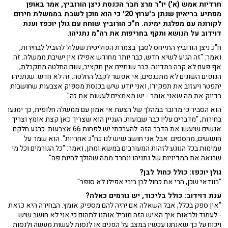
חרדיות אמש (א') יו"ר מרצ חבר הכנסת ניצן הורוביץ, אמר באופן
מפתיע בריאיון שנתן ב'ערוץ 20' כי הוא מוכן לשבת בממשלת חירום
לקורונה עם מפלגת ימינה. ח"כ הורוביץ שוחח עם גולן יוכפז וענת
דוידוב על הנושא ותקף בחריפות את רה"מ נתניהו.
ח"כ ניצן הורוביץ התייחס לסבך בצמרת הפוליטית שעלול להוביל לבחירות,
ואמר: "זה הגיע לשיא חדש, כבר יותר מחודש אפילו אין ישיבת ממשלה. זה
אף פעם לא קרה במדינה. כבר שנתיים אין תקציב, שום החלטה מתקבלת,
הגופים השונים לא מתכנסים, אי אפשר לקבל החלטה. זה לא חדש. שנתניהו
יתפטר ויעזוב את תפקידו, ואני יודע שיש בכנסת מספיק אצבעות שחושבות
בדיוק את מה שאני אומר - יש מאמצים לעשות את זה".
הוא הסביר כי מדובר במהלך של הצעת אי אמון עם ממשלה חלופית, כך ימנעו
בחירות, "מדברים עליו כבר שבועות. העניין הוא שצריך כאן קצת אומץ וצריך
אנשים שיעשו את הדבר הזה. להערכתי יש לפחות 66 אצבעות. כרגע חלקם
חוששים, מהססים. אבל אני חושב שיש לנו כח"כ אחריות". הוא שמר על
עמימות בכל הנוגע לזהות המעורבים במשא ומתן, ואמר: "כל הגורמים וכל מי
שרואה את המדיניות של נתניהו ונחרד ממה שהולך להיות פה".
גולן יוכפז: כולל כחול לבן?
"בוודאי שכן, הרי את כחול לבן ביבי אפילו לא סופר".
ענת דוידוב: כולל בליכוד, יש גורמים כאלה?
"אין ספק בכלל, אבל השאלה אם יהיה להם מספיק אומץ. הבחירה היא כזאת
- לעמוד ולראות איך האיש הזה מוביל אותנו לתהום כי אני לא חושב שיש
ויכוח על כך שאנחנו עכשיו במצב על הפנים או לנסות לעשות מעשה ולנסות