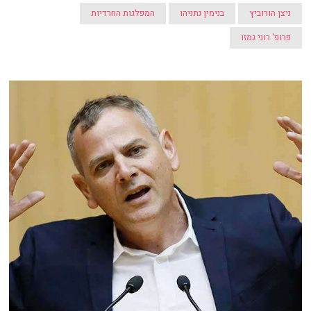
ניצן הורוביץ
בנימין נתניהו
המפלגות החרדיות
פרופ' רוני גמזו