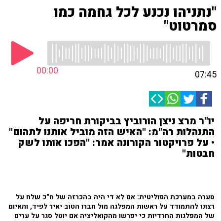
"נתניהו נכנע לכל גחמה כמו
סמרטוט"
00:00
07:45
יו"ר מרצ ניצן הורוביץ בביקורת חריפה על
התנהלות רה"מ: "האיש הזה מוביל אותנו לתהום"
• על פרויקטור הקורונה אמר: "הפכו אותו לשק
חבטות"
סערה במערכת הפוליטית: אם לא די היה בהכרזה של ח"כ שלח על
רצונו להתמודד על ראשות המפלגה מול חברו הטוב יאיר לפיד, והאיום
של המפלגות החרדיות כי יפרשו מהקואליציה אם יוטל סגר על ערים