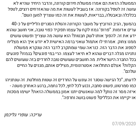
הממשלה הזאת הם אמרו ממשלת חירום קורונה, והדבר היחיד שהיא לא
עושה זה לטפל בקורונה. אז בשביל לעשות את מה שהאזרחים רוצים, לטפל
בכלכלה ובאבטלה, בבריאות, לעשות את זה כמו שצריך למען השם".
בהמשך, הגיב הורוביץ על משבר הקורונה והטלת הסגרים הליליים על כ-40
ערים אדומות: "פרופ' גמזו לקח על עצמו תפקיד כפוי טובה, אני חושב שהוא
ידע את זה. להפוך אותו לשק חבטות? הוא עושה מה שצריך ופשוט עושים
ממנו צחוק. אמרתי לו אתמול שאני ברמה האישית לא יודע איך הוא מצליח
לספוג את הדבר הזה. כנראה שמי שמתקרב לדבר הזה שנקרא ממשלת
נתניהו מגלה דברים שהוא לא תיאר לעצמו. הרי במי פוגעים? בגמזו? פוגעים
בכל החברה הישראלית. מה חושבים שעושים טובה לחרדים בזה שעושים להם
הקלות? אצלם התחלואה אסטרונומית, מצילים אותם, מגנים על החיים
שלהם".
לדעתו, "כל הגישה שסגר זה עונש על החרדים זה שטות מוחלטת. זה שנתניהו
כמו סמרטוט, פשוט סחבה, נכנע לכל לחץ, לכל גחמה, ברגע האחרון משנה -
איזה מסר זה נותן? למה שאנשים יתנו אמון בממשלה הזאת? ישימו מסכות
או יקיימו את הכללים? פשוט בושה וחרפה".
עריכה: עופרי גליכמן
07/09/2020