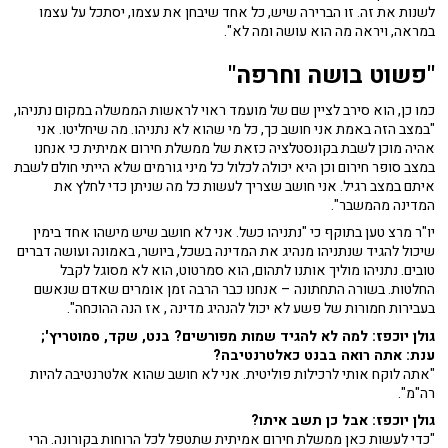
לשנות את זה. זו הברירה שיש, כל אחד שיבחן את עצמו, יסתכל על עצמו
במראה, ויראה מה הוא עושה ומה לא".
"פשוט בושה וחרפה"
כמו כן, הוא סירב לציין שם של מועמד ראוי לראשות הממשלה במקום נתניהו,
"במצב הזה באמת אני חושב כך, כל מי שהוא לא נתניהו. מה שיחליטו. אני
אהיה מוכן לשבת בקונסטלציה כזאת של ממשלת חירום אמיתית כי אנחנו
במצב סופר חירום וכן היא יכולה לכלול כל מיני גורמים שלא הייתי חולם לשבת
איתם במצב רגיל. אני חושב שצריך לעשות כל מה שניתן כדי לחלץ את
המדינה מהמשבר".
יו"ר מרצ טען בתוקף כי "נתניהו כשל. אני לא חושב שיש מישהו אחד בימין
שיכול להגיד שנתניהו מנהיג את המדינה בשכל, ביושר, באמונה ועושה דברים
טובים. נתניהו מוליך אותנו לתהום, הוא סמרטוט, הוא לא מסוגל לקבל
החלטות. בשורה התחתונה – אנחנו כבר הרבה זמן אומרים שאדם שנאשם
בעבירות חמורות של פשע לא יכול להנהיג מדינה , אז הנה ההוכחה".
גולן יוכפז: למה לא להגיד שמות מפורשים? בנט, שקד, סמוטריץ';
ענת: אתה רואה בבנט כאלטרנטיבה?
"אתה לוקח אותי לרכילות פוליטית. אני לא חושב שהוא אלטרנטיבה להיות
רה"מ".
גולן יוכפז: אבל כן תשב איתו?
"כדי לעשות כאן ממשלת חירום אמיתית שתטפל לכל הרוחות בקורונה. הרי