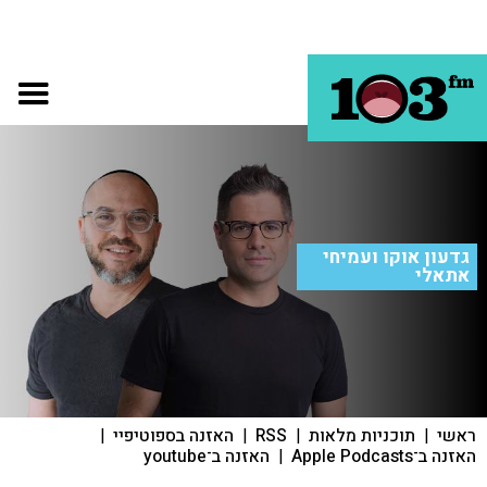
גדעון אוקו ועמיחי
אתאלי
ראשי
|
תוכניות מלאות
|
RSS
|
האזנה בספוטיפיי
|
האזנה ב־Apple Podcasts
|
האזנה ב־youtube