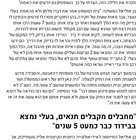
זוכרת את הלילה הזה, העדתי על כך. השופטים גם יודעים את האמת".
בן אוליאל המשיכה: "בית המשפט אמר את דברו מלחץ ולא מהאמת. בעלי
נעצר, עבר מאות שעות של חקירה, בהן החוקרים מסרו לו פרטים והכתיבו לו
בדיוק מה הוא הולך לעשות ואחר כך עינו אותו. במשך 7 שעות היכו אותו
מכות רצח תוך שהוא קשור עם הגב מקופל. פשוט הכריחו אותו להודות,
הכריחו אותו לשחזר, לקחו אותו יד ביד - הורידו אותו בדיוק ליד המקום של
ההצתה, ראש צוות החקירה הלך לפניו והראה לו בדיוק את הדרך. הם ידעו
לעשות הצגה, זה מה שזה. אין שום ראיות אחרות חוץ מההודאה, הכל הפוך
וסותר את זה. נמצאו שם 2 טביעות נעליים שונות שאף אחת מהן לא של
בעלי. 2 כתבי יד שונים שאף אחד מהם לא של בעלי. נמצאו שם צמיגים של
רכב והיו עדי ראייה שראו כמה אנשים".
בהמשך הביעה זעזוע מהרצח של בני משפחת דוואבשה, והסבירה מדוע
לטענתה תפרו את התיק לבעלה: "היה כאן לחץ של ראש הממשלה ושר
הביטחון, ובית המשפט מחפה על הפשעים שהשב"כ עשה פה. השב"כ לא
ניסה למנוע שום פיגוע ושום דבר". עוד הוסיפה: "הם נטו רצו הודאה על דומא.
הם רצו לסגור את התיק עם אשם, ולא מעניין אותם אם הוא עשה את זה או
לא עשה את זה".
"מחבלים מקבלים תנאים, בעלי נמצא
בבידוד כבר כמעט 5 שנים"
בן אוליאל התייחסה לאידיאולוגייה הימנית הקיצונית אליה משתייכת, אך