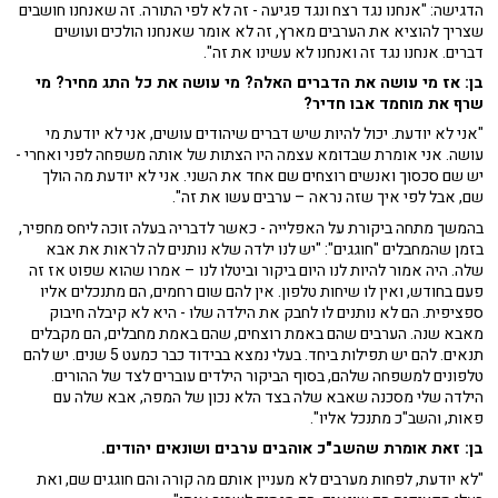
הדגישה: "אנחנו נגד רצח ונגד פגיעה - זה לא לפי התורה. זה שאנחנו חושבים
שצריך להוציא את הערבים מארץ, זה לא אומר שאנחנו הולכים ועושים
דברים. אנחנו נגד זה ואנחנו לא עשינו את זה".
בן: אז מי עושה את הדברים האלה? מי עושה את כל התג מחיר? מי
שרף את מוחמד אבו חדיר?
"אני לא יודעת. יכול להיות שיש דברים שיהודים עושים, אני לא יודעת מי
עושה. אני אומרת שבדומא עצמה היו הצתות של אותה משפחה לפני ואחרי -
יש שם סכסוך ואנשים רוצחים שם אחד את השני. אני לא יודעת מה הולך
שם, אבל לפי איך שזה נראה – ערבים עשו את זה".
בהמשך מתחה ביקורת על האפלייה - כאשר לדבריה בעלה זוכה ליחס מחפיר,
בזמן שהמחבלים "חוגגים": "יש לנו ילדה שלא נותנים לה לראות את אבא
שלה. היה אמור להיות לנו היום ביקור וביטלו לנו – אמרו שהוא שפוט אז זה
פעם בחודש, ואין לו שיחות טלפון. אין להם שום רחמים, הם מתנכלים אליו
ספציפית. הם לא נותנים לו לחבק את הילדה שלו - היא לא קיבלה חיבוק
מאבא שנה. הערבים שהם באמת רוצחים, שהם באמת מחבלים, הם מקבלים
תנאים. להם יש תפילות ביחד. בעלי נמצא בבידוד כבר כמעט 5 שנים. יש להם
טלפונים למשפחה שלהם, בסוף הביקור הילדים עוברים לצד של ההורים.
הילדה שלי מסכנה שאבא שלה בצד הלא נכון של המפה, אבא שלה עם
פאות, והשב"כ מתנכל אליו".
בן: זאת אומרת שהשב"כ אוהבים ערבים ושונאים יהודים.
"לא יודעת, לפחות מערבים לא מעניין אותם מה קורה והם חוגגים שם, ואת