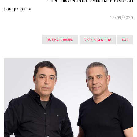
בעלי ספציפית הם שונאים. הם מנסים לשבור אותו".
עריכה: רון שהין
15/09/2020
רצח
עמירם בן אוליאל
משפחת דבאוושה