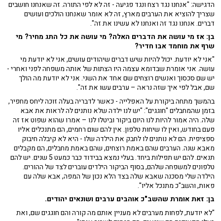
הדגישה: "אנחנו נגד רצח ונגד פגיעה - זה לא לפי התורה. זה שאנחנו חושבים
שצריך להוציא את הערבים מארץ, זה לא אומר שאנחנו הולכים ועושים
דברים. אנחנו נגד זה ואנחנו לא עשינו את זה".
בן: אז מי עושה את הדברים האלה? מי עושה את כל התג מחיר? מי
שרף את מוחמד אבו חדיר?
"אני לא יודעת. יכול להיות שיש דברים שיהודים עושים, אני לא יודעת מי
עושה. אני אומרת שבדומא עצמה היו הצתות של אותה משפחה לפני ואחרי -
יש שם סכסוך ואנשים רוצחים שם אחד את השני. אני לא יודעת מה הולך
שם, אבל לפי איך שזה נראה – ערבים עשו את זה".
בהמשך מתחה ביקורת על האפלייה - כאשר לדבריה בעלה זוכה ליחס מחפיר,
בזמן שהמחבלים "חוגגים": "יש לנו ילדה שלא נותנים לה לראות את אבא
שלה. היה אמור להיות לנו היום ביקור וביטלו לנו – אמרו שהוא שפוט אז זה
פעם בחודש, ואין לו שיחות טלפון. אין להם שום רחמים, הם מתנכלים אליו
ספציפית. הם לא נותנים לו לחבק את הילדה שלו - היא לא קיבלה חיבוק
מאבא שנה. הערבים שהם באמת רוצחים, שהם באמת מחבלים, הם מקבלים
תנאים. להם יש תפילות ביחד. בעלי נמצא בבידוד כבר כמעט 5 שנים. יש להם
טלפונים למשפחה שלהם, בסוף הביקור הילדים עוברים לצד של ההורים.
הילדה שלי מסכנה שאבא שלה בצד הלא נכון של המפה, אבא שלה עם
פאות, והשב"כ מתנכל אליו".
בן: זאת אומרת שהשב"כ אוהבים ערבים ושונאים יהודים.
"לא יודעת, לפחות מערבים לא מעניין אותם מה קורה והם חוגגים שם, ואת