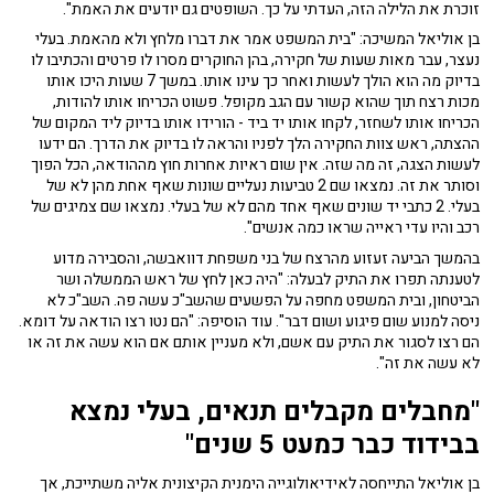
זוכרת את הלילה הזה, העדתי על כך. השופטים גם יודעים את האמת".
בן אוליאל המשיכה: "בית המשפט אמר את דברו מלחץ ולא מהאמת. בעלי
נעצר, עבר מאות שעות של חקירה, בהן החוקרים מסרו לו פרטים והכתיבו לו
בדיוק מה הוא הולך לעשות ואחר כך עינו אותו. במשך 7 שעות היכו אותו
מכות רצח תוך שהוא קשור עם הגב מקופל. פשוט הכריחו אותו להודות,
הכריחו אותו לשחזר, לקחו אותו יד ביד - הורידו אותו בדיוק ליד המקום של
ההצתה, ראש צוות החקירה הלך לפניו והראה לו בדיוק את הדרך. הם ידעו
לעשות הצגה, זה מה שזה. אין שום ראיות אחרות חוץ מההודאה, הכל הפוך
וסותר את זה. נמצאו שם 2 טביעות נעליים שונות שאף אחת מהן לא של
בעלי. 2 כתבי יד שונים שאף אחד מהם לא של בעלי. נמצאו שם צמיגים של
רכב והיו עדי ראייה שראו כמה אנשים".
בהמשך הביעה זעזוע מהרצח של בני משפחת דוואבשה, והסבירה מדוע
לטענתה תפרו את התיק לבעלה: "היה כאן לחץ של ראש הממשלה ושר
הביטחון, ובית המשפט מחפה על הפשעים שהשב"כ עשה פה. השב"כ לא
ניסה למנוע שום פיגוע ושום דבר". עוד הוסיפה: "הם נטו רצו הודאה על דומא.
הם רצו לסגור את התיק עם אשם, ולא מעניין אותם אם הוא עשה את זה או
לא עשה את זה".
"מחבלים מקבלים תנאים, בעלי נמצא
בבידוד כבר כמעט 5 שנים"
בן אוליאל התייחסה לאידיאולוגייה הימנית הקיצונית אליה משתייכת, אך