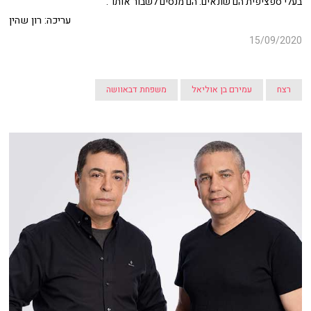
בעלי ספציפית הם שונאים. הם מנסים לשבור אותו".
עריכה: רון שהין
15/09/2020
רצח
עמירם בן אוליאל
משפחת דבאוושה