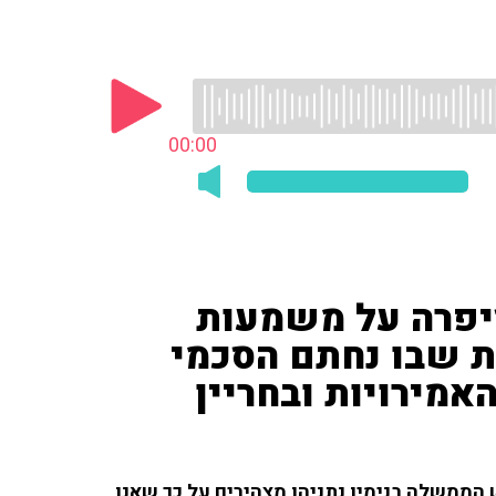
00:00
יבזון ('חדשות 12') סיפרה על משמעות
ת שבו נחתם הסכמי
אמירויות ובחריין
 הממשלה בנימין נתניהו מצהירים על כך שאנו