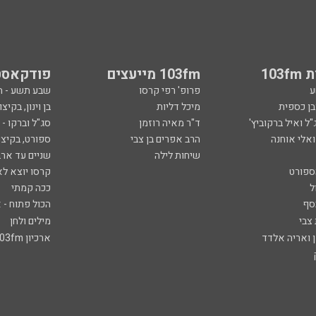
103
103fm מייעצים
פודקאסט
ע
פרופ' רפי קרסו
שבע תשע - 
ובן כספית
מיכל דליות
בן וינון, בקיצו
ל ואיל ברקוביץ'
ד"ר מאיה רוזמן
סג"ל וברקו -
ואלי אוחנה
הרב אפרים בן צבי
ספורט, בקיצו
שיחות לילה
שניים עד ארב
ספורט
קרסו יוצא לא
ל
ככה קמתי
סף
הכול פתוח - א
 צבי
מילים ולחן
ן ואריה אלדד
ארכיון 103fm