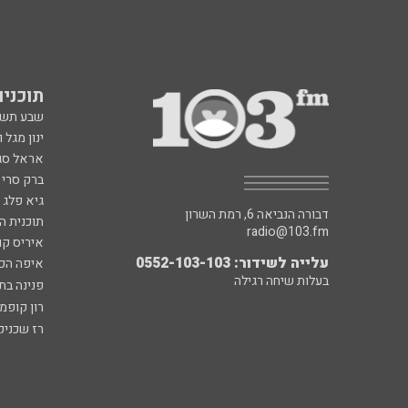
תוכניות fm
שבע תש
ינון מגל 
אראל סג"
ברק סרי 
גיא פלג
דבורה הנביאה 6, רמת השרון
תוכנית ה
radio@103.fm
איריס קו
עלייה לשידור: 0552-103-103
איפה הכ
בעלות שיחה רגילה
פנינה בת
רון קופמ
רז שכניק