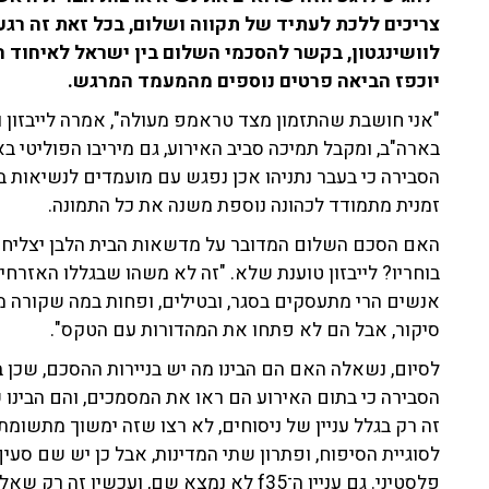
לוושינגטון, בקשר להסכמי השלום בין ישראל לאיחוד הא
יוכפז הביאה פרטים נוספים מהמעמד המרגש.
"אני חושבת שהתזמון מצד טראמפ מעולה", אמרה לייבזון ו
בארה"ב, ומקבל תמיכה סביב האירוע, גם מיריבו הפוליטי ב
הסבירה כי בעבר נתניהו אכן נפגש עם מועמדים לנשיאות ב
זמנית מתמודד לכהונה נוספת משנה את כל התמונה.
האם הסכם השלום המדובר על מדשאות הבית הלבן יצליחו
בוחריו? לייבזון טוענת שלא. "זה לא משהו שבגללו האזרחי
אנשים הרי מתעסקים בסגר, ובטילים, ופחות במה שקורה מ
סיקור, אבל הם לא פתחו את המהדורות עם הטקס".
לסיום, נשאלה האם הם הבינו מה יש בניירות ההסכם, שכן ב
הסבירה כי בתום האירוע הם ראו את המסמכים, והם הבינו 
זה רק בגלל עניין של ניסוחים, לא רצו שזה ימשוך מתשומת
לסוגיית הסיפוח, ופתרון שתי המדינות, אבל כן יש שם ס
פלסטיני. גם עניין ה־f35 לא נמצא שם, ועכשיו זה רק שאלה של סמנטיקה"