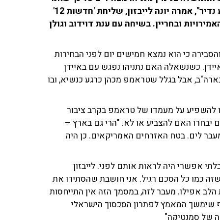
צריכים ללכת לעתיד של תקווה ושלום, בכל זאת זה רגע נדיר", אמרה יונה לייבזון, שליחת 'חדשות 12'
מירויות ובחריין. בשיחה עם ענת דוידוב וגולן
הסבירה כי הוא נמצא חמישים יום לפני הבחירות
איידן. כשנשאלה האם נתניהו נפגש עם באיידן
ארה"ב, אבל בגלל שטראמפ מכהן כרגע כנשיא, ובו
 להשפיע על מעמדו של טראמפ בקרב ציבור
ם יבחרו האם להצביע או לא. "הרי גם בארץ –
עבר לים. בטח האזרחים האמריקאים. כן היה
לתי אפשרי היה לראות אותם לפני. לייבזון
שזה כמו כל הסכם רגיל. אני חושבת שהסתירו את
 הלב אפילו. מעבר לזה, במסמך הזה אין התייחסות
עיף שימשך המאמץ לפתרון הסכסוך הישראלי