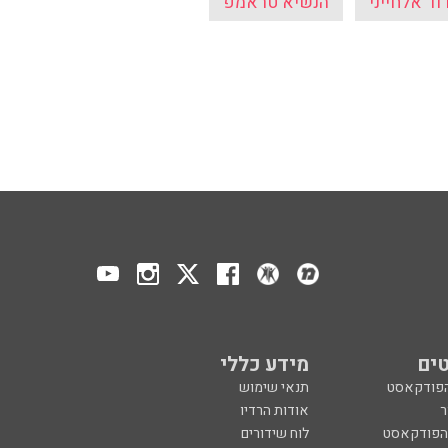
ים
מידע כללי
הפודקאסט
תנאי שימוש
ר
אודות הרדיו
 הפודקאסט
לוח שידורים
ר
מדיניות פרטיות
ע, בקיצור
הצהרת נגישות
כול
הרשמה לניוזלטר
צרו קשר
מנון רגב