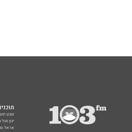
תוכניות fm
שבע תש
ינון מגל 
אראל סג"
ברק סרי 
גיא פלג
דבורה הנביאה 6, רמת השרון
תוכנית ה
radio@103.fm
איריס קו
עלייה לשידור: 0552-103-103
איפה הכ
בעלות שיחה רגילה
פנינה בת
רון קופמ
רז שכניק