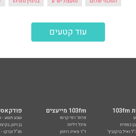
103
103fm מייעצים
פודקאסט
ע
פרופ' רפי קרסו
שבע תשע - 
ובן כספית
מיכל דליות
בן וינון, בקיצו
ל ואיל ברקוביץ'
ד"ר מאיה רוזמן
סג"ל וברקו -
ואלי אוחנה
הרב אפרים בן צבי
ספורט, בקיצו
שיחות לילה
שניים עד ארב
ספורט
קרסו יוצא לא
ל
ככה קמתי
סף
הכול פתוח - א
 צבי
מילים ולחן
ן ואריה אלדד
ארכיון 103fm