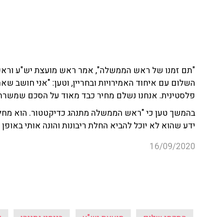
"תם זמנו של ראש הממשלה", אמר ראש מועצת יש"ע וראש 
השלום עם איחוד האמירויות ובחריין, וטען: "אני חושב שאת
פלסטינית. אנחנו נשלם מחיר כבד מאוד על הסכם שמשרת ש
בהמשך טען כי "ראש הממשלה מתנהג כדיקטטור. הוא מחליט,
ידע שהוא לא יוכל להביא החלת ריבונות והונה אותי באופן 
16/09/2020
הסכמי שלום
מועצת יש"ע
בנימין נתניהו
ד
עוד קטעים