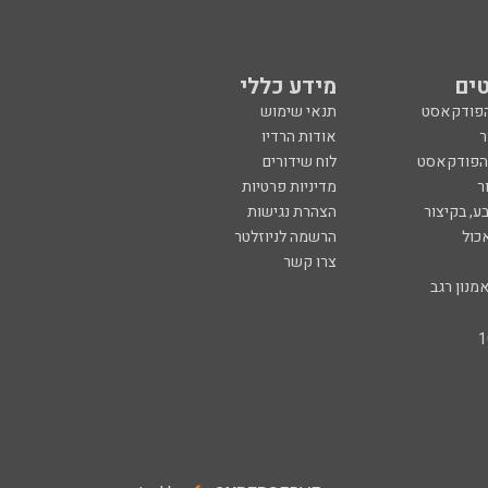
ים
מידע כללי
הפודקאסט
תנאי שימוש
ר
אודות הרדיו
 הפודקאסט
לוח שידורים
ר
מדיניות פרטיות
ע, בקיצור
הצהרת נגישות
כול
הרשמה לניוזלטר
צרו קשר
מנון רגב