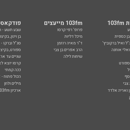
103
103fm מייעצים
פודקאסט
ע
פרופ' רפי קרסו
שבע תשע - 
ובן כספית
מיכל דליות
בן וינון, בקיצו
ל ואיל ברקוביץ'
ד"ר מאיה רוזמן
סג"ל וברקו -
ואלי אוחנה
הרב אפרים בן צבי
ספורט, בקיצו
שיחות לילה
שניים עד ארב
ספורט
קרסו יוצא לא
ל
ככה קמתי
סף
הכול פתוח - א
 צבי
מילים ולחן
ן ואריה אלדד
ארכיון 103fm