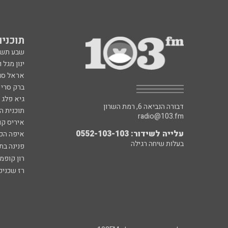
תוכניות fm
שבע תש
ינון מגל 
אראל סג"
ברק סרי 
גיא פלג
דבורה הנביאה 6, רמת השרון
תוכנית ה
radio@103.fm
איריס קו
עלייה לשידור: 0552-103-103
איפה הכ
בעלות שיחה רגילה
פנינה בת
רון קופמ
רז שכניק