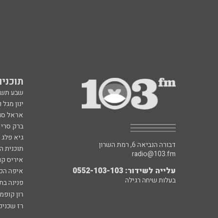
תוכניות fm
שבע תש
ינון מגל 
אראל סג"
ברק סרי 
גיא פלג
דבורה הנביאה 6, רמת השרון
תוכנית ה
radio@103.fm
איריס קו
עלייה לשידור: 0552-103-103
איפה הכ
בעלות שיחה רגילה
פנינה בת
רון קופמ
רז שכניק