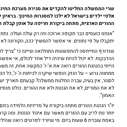
שרי הממשלה החליטו להקדים את סגירת מערכת החינוך י
ההורים הארצית, מתחה ביקורת חריפה על אופן קבלת 
"אנחנו כועסים כבר תקופה ארוכה וזה רק עולה ועולה. נת
יתקבלו על פי נתונים. אי אפשר להמשיך ככה, הקורונה לא
שנדורף התייחסה להתפשטות התחלואה וציינה כי "צריך לחפ
ההדבקות. לא יכול להיות שיהיה דיל אחד לכולם, אי אפשר 
הייתי בהנהגת ההורים רואה את א'-ו' כמקשה אחת, זה משה
ממתווה גרוע – על הנזק הנפשי שיקרה לכיתות ה'-ו', כל הפ
לסגור, אין בעיה, עברה החלטת ממשלה? קבעתם תאריך יע
לא את המורים, לא את הגננות ולא את ההורים. כולנו מנסי
האמון".
יו"ר הנהגת ההורים מתחה ביקורת על מדיניות הלמידה בזום ל
יותר נוח לריב עם ההורים מאשר עם איגוד הגננות. ומה ק
באמת עובדת 6 שעות ביום. מי שיורד לפרטים רואה שהילד מקבל תשומת לב של חצי שעה ביום".