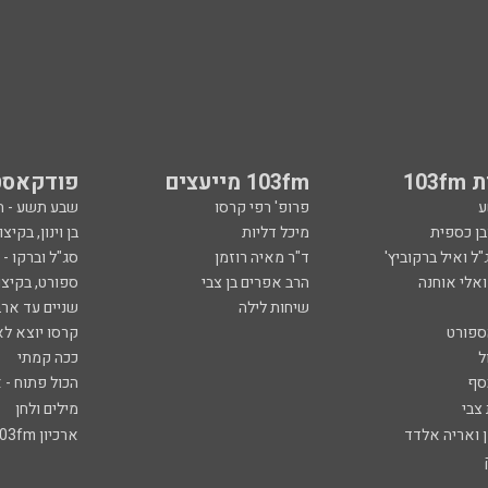
103
103fm מייעצים
פודקאסט
ע
פרופ' רפי קרסו
שבע תשע - 
ובן כספית
מיכל דליות
בן וינון, בקיצו
ל ואיל ברקוביץ'
ד"ר מאיה רוזמן
סג"ל וברקו -
ואלי אוחנה
הרב אפרים בן צבי
ספורט, בקיצו
שיחות לילה
שניים עד ארב
ספורט
קרסו יוצא לא
ל
ככה קמתי
סף
הכול פתוח - א
 צבי
מילים ולחן
ן ואריה אלדד
ארכיון 103fm