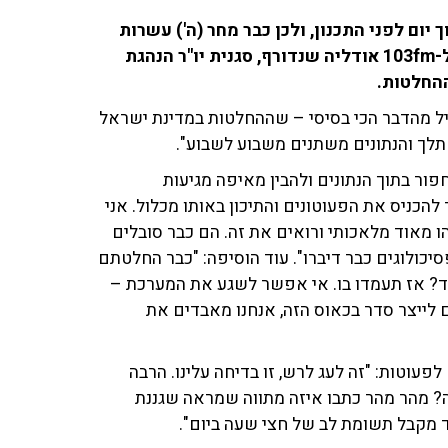
ום לפני התכנון, ולכן כבר מחר (ה') עשרות
אלפי ילדים בישראל לא ילכו למסגרות החינוך. בראיון ל-103fm אודליה שנדורף, סגנית יו"ר הנהגת
ההחלטות.
חיל מהדבר הכי בסיסי – שההחלטות במדינת ישראל
 תלך והנתונים משתנים משבוע לשבוע".
ור בתוך הנתונים ולהבין מאיפה מגיעות
להכניס את הפעוטונים והתיכון באותו מכלול. אני
ו מאוד מלאכותי ורואים את זה. הם כבר סובלים
סיכולוגים כבר דיברו". עוד הוסיפה: "כבר החלטתם
ד? אז תעמדו בו. אי אפשר לשגע את המערכת –
ם לייצר סדר בכאוס הזה, אנחנו מאבדים את
פעוטות: "זה לעג לרש, זו בדיחה עלינו. הרבה
רה? מהר מהר כתבו איזה מתווה שמראה שגננת