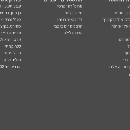
ע
פרופ' רפי קרסו
שבע תשע - 
ובן כספית
מיכל דליות
בן וינון, בקיצו
ל ואיל ברקוביץ'
ד"ר מאיה רוזמן
סג"ל וברקו -
ואלי אוחנה
הרב אפרים בן צבי
ספורט, בקיצו
שיחות לילה
שניים עד ארב
ספורט
קרסו יוצא לא
ל
ככה קמתי
סף
הכול פתוח - א
 צבי
מילים ולחן
ן ואריה אלדד
ארכיון 103fm