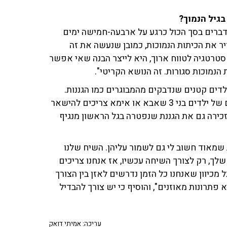
גיל הנמוך?
דברים בסך הכול כרגע על ארבעה-חמישה ימים
זיר את הכיתות הנמוכות, כמובן שנעשה את זה
טרטגיה לטווח ארוך, היא לייצר הבנה שאי אפשר
 הנמוכות סגורות. זה הנושא הקריטי".
דים קטנים שנדבקים מהמבוגרים כמו הגננות.
"אתה יודע על כמה מקרים אני שמעתי רק בימים האחרונים של ילדים בני 3 שאבא או אימא צריכים להישאר
זכירה גם את הגננת שנפטרה בגל הראשון מנגיף
 שמאוד חשוב לי גם לשמור עליהן. השיח שלנו
שלך, רק לצורך השיחה עכשיו, אז אנחנו צריכים
כיוון שאנחנו כל הזמן נדרשים לאזן בין הצורך
פתרונות מאוזנים", והוסיף כי יש צורך להבדיל
עריכה: אמיתי דואק