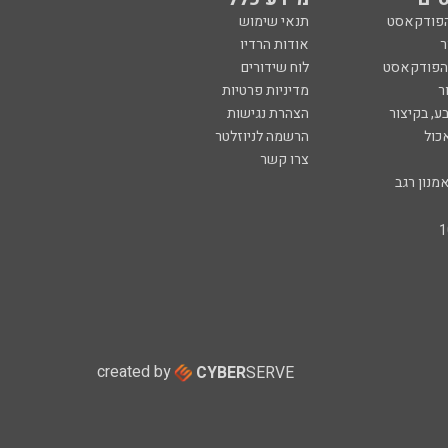
הפודקאסט
תנאי שימוש
ר
אודות הרדיו
 הפודקאסט
לוח שידורים
ר
מדיניות פרטיות
ע, בקיצור
הצהרת נגישות
כול
הרשמה לניוזלטר
צרו קשר
מנון רגב
created by
CYBER
SERVE