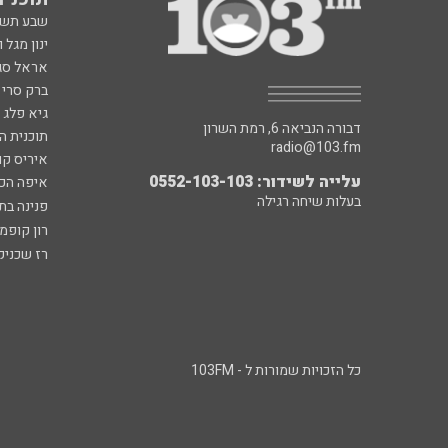
שבע תש
ינון מגל 
אראל סג"
ברק סרי 
גיא פלג
דבורה הנביאה 6, רמת השרון
תוכנית ה
radio@103.fm
איריס קו
עלייה לשידור: 0552-103-103
איפה הכ
בעלות שיחה רגילה
פנינה בת
רון קופמ
רז שכניק
כל הזכויות שמורות ל - 103FM