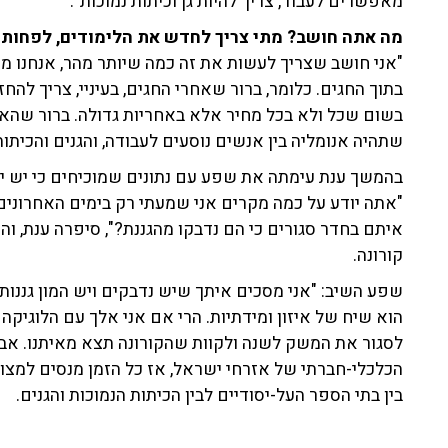
מאפשרים לעבוד, צריך להיות גן וכיתות נמוכות".
מה אתה חושב? מתי צריך לחדש את הלימודים, לפחות ב
"אני חושב שצריך לעשות את זה כמה שיותר מהר, אנחנו מ
בתוך החגים. כלומר, ברור שאחרי החגים, בעיניי, צריך להח
בשום שכל ולא בכל מחיר אלא באחריות גדולה. ברור שהאס
שתהיה אנומליה בין אנשים נוסעים לעבודה, והגנים והכיתות
בהמשך ענת עימתה את שפע עם נתונים שמוכיחים כי יש יל
איתם בחדר סגורים כי הם נדבקו מהגננת?", סיפרה ענת, וה
קורונה.
שפע השיב: "אני מסכים איתך שיש נדבקים ויש המון גננות
הוא שיח של איזון ומידתיות. הרי אם אני אלך עם הלוגיקה 
לסגור את המשק לשנה ולקוות שהקורונה תצא מאיתנו. אבל מ
הכלכלי-חברתי של אזרחי ישראל, אז כל הזמן מנסים למצוא 
בין בתי הספר העל-יסודיים לבין הכיתות הנמוכות והגנים.