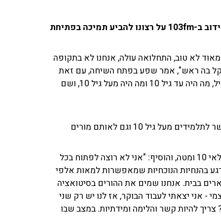
יו"ר ועדת החינוך רם שפע שוחח עם גולן יוכפז וענת דוידוב ב-103fm על רצונו להביע תמיכה בפתיחת
מאוד לא טוב, התחלואה עולה, אנחנו לא בתקופה
הקל בה ראש", אמר שפע בפתח השיחה, עם זאת
טען: "מה שאני אומר זה, שכשמקריאים נתונים, צריך להבדיל, מה היה עד גיל 10 ומה היה מעל גיל 10, ושם
"כן, אף אחד מאיתנו לא חושב שזה הגיוני בשלב הזה לאפשר לתלמידים מעל גיל 10 וגם לאותם מורים
לדברי שפע, פרופ' גמזו טען כי אפשר להתייחס אחרת לגילאי 10 ומטה, והוסיף: "אני לא רוצה לפתוח בכל
כרגע בהנחיות הנוכחיות שמאפשרות למאות אלפי
ארים בבית. אנחנו שמים את ההורים בסיטואציה
י - אני יצאתי לעבוד הבוקר, אז לנו יש רק שני
ריך להיות קשר והלימה ומידתיות. במצב שבו