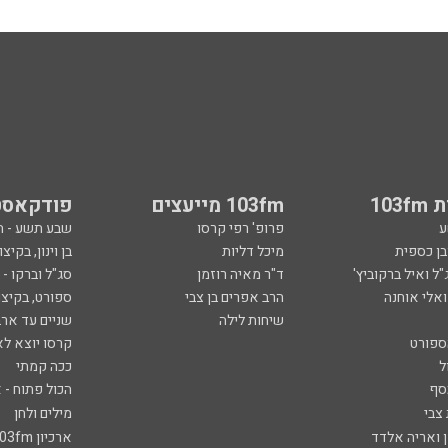
103
103fm מייעצים
פודקאסט
ע
פרופ' רפי קרסו
שבע תשע - 
ובן כספית
מיכל דליות
בן וינון, בקיצו
ל ואיל ברקוביץ'
ד"ר מאיה רוזמן
סג"ל וברקו -
ואלי אוחנה
הרב אפרים בן צבי
ספורט, בקיצו
שיחות לילה
שניים עד ארב
ספורט
קרסו יוצא לא
ל
ככה קמתי
סף
הכול פתוח - א
 צבי
מילים ולחן
ן ואריה אלדד
ארכיון 103fm