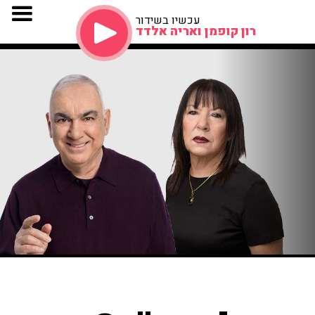
עכשיו בשידור
רון קופמן ואריה אלדד