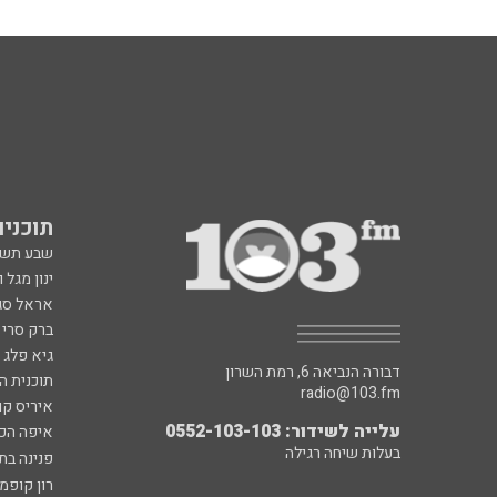
תוכניות fm
שבע תש
ינון מגל 
אראל סג"
ברק סרי 
גיא פלג
דבורה הנביאה 6, רמת השרון
תוכנית ה
radio@103.fm
איריס קו
עלייה לשידור: 0552-103-103
איפה הכ
בעלות שיחה רגילה
פנינה בת
רון קופמ