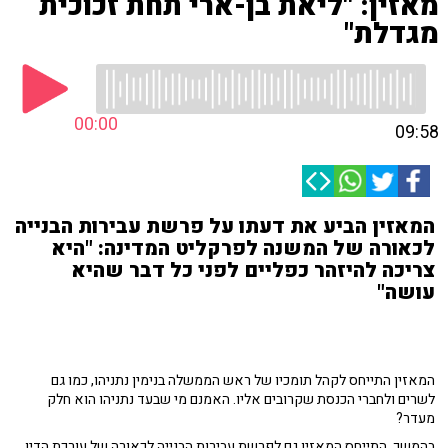
מאזין: "ליאת בן-ארי תחת זכוכית
מגדלת"
00:00
09:58
המאזין הביע את דעתו על פרשת עבירות הבנייה
לכאורה של המשנה לפרקליט המדינה: "היא
צריכה להיזהר כפליים לפני כל דבר שהיא
עושה"
המאזין התייחס לקהל תומכיו של ראש הממשלה בנימין נתניהו, כמו גם
לשרים ולחברי הכנסת שקרובים אליו. האמנם מי שבעד נתניהו הוא חלק
מעדר?
בהמשך, התייחס המאזין גם לפרשת עבירות הבנייה לכאורה של עורכת הדין