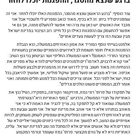
ברגע שנצא מהסגר, ההפגנות יוכלו לחזור
עוד הוסיף: "ברגע הראשון שנצא מהסגר, ההפגנות האלו יוכלו לחזור. אני זה
שמפגינים ליד ביתו. זה לא בכיף, מאוד כואב ומפריע לי ולשכניי אבל אני
מכבד את האנשים. יש כאן עת צרה ואי אפשר להתעלם ממנה, אך גם אי
אפשר להתעסק עם ההפגנות כאילו הן כל חיינו. רוב הציבור במדינת ישראל
מבין שבעת הזו צריך לעשות צעדים אחרים".
אלמנט בעייתי נוסף המוריד את אמון האזרחים בממשלה, הוא הגבלת
ההפגנות וכאילו חוסר תשומת לב לאירועים ההמוניים שמארגן בחשאיות
הציבור החרדי. האמנם? ראש הממשלה החליפי ושר הביטחון בני גנץ השיב:
"אני קורא לרבנים, לאדמו"רים ולמנהיגים הפוליטיים לוודא שלא מפרים את
ההנחיות וזה מאוד חשוב. צריך לדרוש את זה מהמנהיגים ולבצע פעולות
אכיפה. אני לא מצביע או פועל מתוך שיקול פוליטי, אך אמשיך להיאבק בכל
כוחי, ישראל לפני הכל. אנחנו צריכים לעשות הכל למנוע חולים ותמותה. ואני
אומר לכם, המספרים פשוט הולכים וגדלים".
על תפקודו של פרופ' רוני גמזו, פרויקטור הקורונה, בתפקידו, הטיל גנץ את
האחריות על חברי הממשלה, והדגיש: "בסוף האחריות היא"הצטרפתי
לממשלה שמאוד לא קל לתפקד בה, צריך להגיד את האמת לא כי אני
מאוהב בנתניהו אלא כי אני אוהב את מדינת ישראל. אני חושב שבעת הזו
מגיע לאזרחים לדרוש מאיתנו הפוליטיקאים שנפסיק לשחק משחקים, להיות
אמיתיים עם המצב, לא למשוך את זה לכל מיני כיוונים סקטוריאליים לא של
החרדים ולא של אנשים אחרים אלא להסתכל מה טוב למדינת ישראל. עלינו,
האחריות היא לא על גורם מקצועי. פרופ' גמזו שעומד וגורמי המקצוע