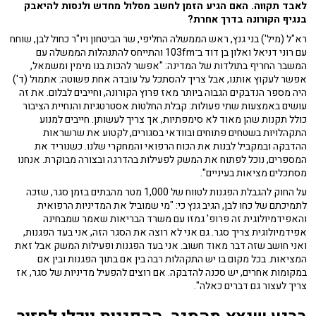
לאבד תקווה. האם הגיע הזמן לחשב מסלול מחדש ולנסות להיאבק
בנגיף הקורונה בדרך אחרת?
רא"ל (מיל') בני גנץ, ראש הממשלה החליפי, שר הביטחון ויו"ר כחול לבן, שוחח
עם רוני דניאל ואלון בן דוד ב־103fm והתייחס להתנהלות הממשלה עם
המשבר החריף בתולדות של המדינה: "אפשר להכות בנו מימין ומשמאל,
אפשר לעקוץ אותנו, אבל צריך להסתכל על עובדה אחת פשוטה: אתמול (ד')
היה מספר הנדבקים הגבוה ביותר מאז פרוץ הקורונה, וחייבים לבלום. את זה
עושים באמצעות שתי פעולות: קבלת החלטות אסטרטגיות והנחיית הציבור
כולל תקנות שהן מאוד לא סימפתיות, אך צריך לעשותן. חייבים למנוע
התקהלויות בשטחים פתוחים ובוודאי בסגורים, לקטוע את שרשראות
ההדבקה ובמקביל לבנות את הכוח הרפואי והמחקרי שלנו. כשנוריד את
המספרים, נוכל לפתוח את המשק לפעילות בהדרגה ובצורה מבוקרת. אנחנו
מסתכלים מציאות בעיניים".
על החוק להגבלת הפגנות לטווח של 1,000 מטר מהבתים בזמן סגר, שזכה
לתמיכתם של כחו לבן, הגיב גנץ כי: "מי שמוביל את המדיניות הרפואית
והאפידמיולוגית זה פרופ' גמזו עם משרד הבריאות שאמר שמבחינה
אפידמיולוגית צריך סגר. גם אני לא רוצה את הסגר הזה, אני בעד הפגנות,
ואני חושב שזה דבר מאוד חשוב. אני בעד הפגנות ופעילות המשק אבל זאת
המציאות. בכל מקום בו יש התקהלות רבה בין אם בתוך הפגנות ובין אם
במקומות אחרים, יש סכנה להדבקה. אם רוצים להפעיל מדיניות של סגר, אז
צריך לעצור גם דברים כאלה".