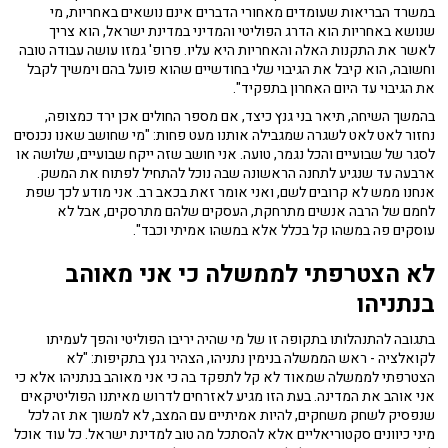
במשרד הבריאות שעומדים מאחורי הדברים אינם נושאים באחריות, מי
שנושא באחריות הוא הדרג הפוליטי והמדיני במדינת ישראל, הוא צריך
לאשר את התקנות האלה והאחריות היא עליו. פרופ' גמזו עושה עבודה טובה
וחשובה, הוא קיבל את הגיבוי שלי בחודשיים שהוא פועל בהם וימשיך לקבל
את הגיבוי עד היום האחרון בתפקיד".
בהמשך השיחה, תיאר בני גנץ כיצד, אם מספר החולים אכן ירד כמצופה,
נחזור לאט לאט לשגרה שמגבילה אותנו מעט פחות: "מי שחושב שאנו נכנסים
לסגר של שבועיים והכל נגמר, טועה. אני חושב שזה ייקח שבועיים, שלושה או
ארבעה עד שנגיע לתחנה הראשונה שבה נוכל להתחיל לפתוח את המשק.
אנחנו ממש לא קרובים לשם, ואני אומר זאת בכאב רב. אני מודע לכך שפת
לחמם של הרבה אנשים מתרחקת, העסקים שלהם מתרסקים, אבל לא
עוסקים פה במשהו קל בכלל אלא במשהו אמיתי וכבד".
לא הצטרפתי לממשלה כי אני מאוהב
בנתניהו
בתגובה להתנהלותו בתקופה זו של מי שהיה יריבו הפוליטי והפך לעמיתו
לקואלציה - ראש הממשלה בנימין נתניהו, הצהיר גנץ בתקיפות: "לא
הצטרפתי לממשלה שמאוד לא קל לתפקד בה כי אני מאוהב בנתניהו אלא כי
אני אוהב את המדינה. בעת הזו מגיע לאזרחים לדרוש מאיתנו הפוליטיקאים
שנפסיק לשחק משחקים, להיות אמיתיים עם המצב, לא למשוך את זה לכל
מיני כיוונים סקטוריאליים אלא להסתכל מה טוב למדינת ישראל. כל עוד אוכל