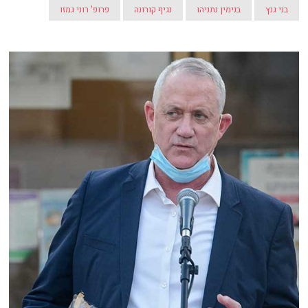
בני גנץ
בנימין נתניהו
נגיף קורונה
פרופ' רוני גמזו