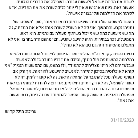
לשרת את מדינת ישראל ולעשות עבורה ובשבילה את הדברים הנכונים,
אעשה זאת. ביום שארגיש שאין לי יותר כלים לשרת את את המדינה, אדע
לפתור את הדילמות שלי בצורה אישית".
באשר למשפטו של נתניהו שיגיע במוקדם או במאוחר, טען: "משפטו של
נתניהו נקבע והתמשך, אני פה לא בשביל לשרת אותו אלא את המדינה, זה
מה שאני עושה כמה שאני יכול בשיתוף פעולה עם נתניהו. הוא ראש
הממשלה, זכה בבחירות, הגיע להישג שהגיע, חצי מהעם הזה בחר בו. אני לא
מתעלם מהסיפור הזה גם כשהוא לא נוח לי".
בסיום השיחה, קרא רה"מ החליפי ושר הביטחון לציבור לאגור כוחות ולסייע
במלחמה המשותפת מול הנגיף, וסיכם את דבריו בתודה גדולה לאנשים
שבלעדיהם לא היינו מצליחים להתמודד, ולו במעט, עם התפשטות הנגיף: "אני
קורא לאוכלוסיה בסיכון להיזהר, לאנשים להישמע להוראות, אך ורק אם
נשתף פעולה נוכל להתגבר על המחלה הזאת. זה לא קשור לימין, זה לא
קשור לשמאל, זה לא רק דתיים וחילוניים. אני רוצה להודות לצוותי הבריאות
שעושים עבודה נהדרת בבתי החולים, לכל ארגוני החירום, למשטרת ישראל
שפועלת באכיפה. זו שעה קשה. אפשר להתמודד עם זה ביחד, בואו נעשה
את זאת".
עריכה: מיכל קדוש
01/10/2020