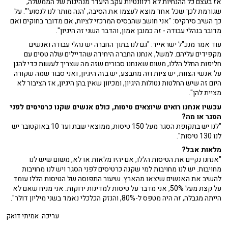
אז בעצם כל ההנחיות לא רלוונטיות עקב היעדר מנהיגות של הממשלה,
שגורמת לכך שכל אחד מוצא לעצמו את הסיבה, 'הנה מותר לנו לנסוע'". על
כך השיב סירקיס: "אני חושב שהבסיס המרכזי לציות, אם מדובר בחוקים ואם
מדובר בנהלי עבודה - זה כמובן אמון, והדבר השני זה היגיון".
עוד אמר מנכ"ל ישראייר: "גם לנו בתוך החברה יש נהלי עבודה ואנשים
מקפידים עליהם. למשל, אנחנו החברה היחידה שהדיילים שלה טסים עם
חליפות החלל הללו, משום שאנחנו סבורים שזה מה שצריך לעשות כדי להגן
על אנשי הצוות, יש ציות וזה מתבצע, יש בזה היגיון, ואני סבור שמה שקורה
היום זה שיש החלטות נטולות היגיון, ומכיוון שאין בהן היגיון, אז הציבור לא
מציית להן".
עכשיו אנחנו רואים שיוצאים טיסות, כולם אנשים שקנו כרטיסים לפני
הסגר או מה?
"לנו יש בתקופת הסגר מעל 150 טיסות, ממוצאי שבת ועד 10 באוקטובר יש
לנו 130 טיסות".
מלאות אבל?
"אנחנו נקיים את הטיסות הללו, אם יהיו מלאות או לא, משום שיש לנו
מחויבות. יש לנו מחויבות למי שקנה כרטיסים לפני הסגר ויש לנו מחויבות
להשיב את האנשים שיצאו מהארץ. שיעור התפוסה של הטיסות הללו עומד
על קצת מעל 50%, אני מדבר על טיסות למדינות ירוקות. אני מניח שאם לא
הייתה מגבלה, זה היה מטפס ל-80%, והנזק הכלכלי נאמד בשני מיליון דולר".
עריכה: אמיתי דואק