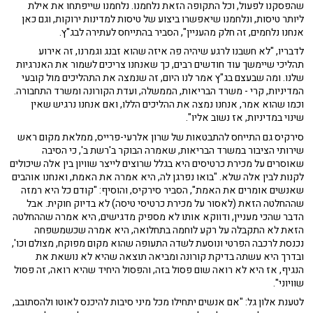
שהפסקנו לפעול, וכל התקופה הזאת נלחמנו. נלחמנו שייפתחו את אילת
ליותר טיסות, ונלחמנו שיאפשרו ביצוע של טיסות למדינות ירוקות, וגם כאן
אנחנו נלחמים, זה חלק מהעניין", הסביר בהתייחס לעתירה לבג"ץ.
לדבריו, "לא חשבנו לרגע שיהיה פה איזה שהוא זבנג וגמרנו, זה אירוע
תהליכי שיימשך עוד חודשים רבים, כך שאנחנו צריכים לשמור את האנרגיות
שלנו. ומה שבעצם בג"ץ אמר לנו היום, זה שנמצה את התהליכים מול קובעי
המדיניות, קרי - משרד הבריאות, הממשלה, ועדת הקורונה ומשרד התחבורה.
וכמו שהוא אמר, אנחנו נמצה את ההליכים הללו, ואם אנחנו נרגיש שאין
שינוי במדיניות, אז נשוב אליו".
סירקיס גם התייחס להתבטאות של שרון אלרעי-פרייס, ממלאת מקום ראש
שירותי הציבור במשרד הבריאות, שאמרה הבוקר ב'רשת ב', כי הסיבה
שאוסרים על מכירת כרטיסים היא בגלל שרוצים לייצר שוויון בין אלה שיכולים
לקנות לבין אלה שלא. "בואו נפרגן לה, היא אמרה את האמת, ואנחנו אוהבים
שאנשים אומרים את האמת", הסביר סירקיס, והוסיף: "קודם כל היא רמזה
שההחלטה הזאת (לאסור על מכירת כרטיסי טיסה) לא בדיוק חוקית. אבל
הדבר שהכי מעניין, ודווקא אותו לא מספיק מדגישים, היא אמרה שההחלטה
הזאת לא התקבלה על רקע לוחמה בתחלואה, היא אמרה שכשמשפחה
נכנסת לרכבה הפרטי ונוסעת לשדה התעופה שהוא מקום מפוקח, מצולם וכו',
ובדרך היא עשתה בדיקת קורונה ומביאה תוצאה שהיא לא נושאת את
הנגיף, אז היא לא רואה שום פסול בזה, והפסול היחיד שהיא רואה, זה פסול
שוויוני".
לטענת אלון גל: "אם אנשים יתחילו מכל מיני סיבות להיכנס לאוטו ולהסתובב,