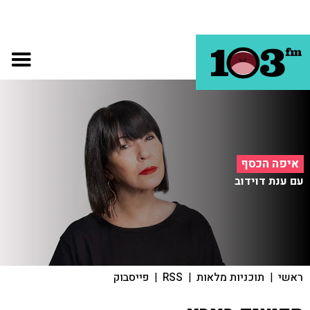
איפה הכסף
עם ענת דוידוב
ראשי
|
תוכניות מלאות
|
RSS
|
פייסבוק