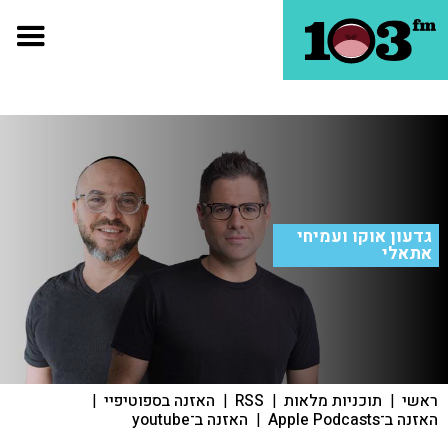
גדעון אוקו ועמיחי
אתאלי
ראשי
|
תוכניות מלאות
|
RSS
|
האזנה בספוטיפיי
|
האזנה ב־Apple Podcasts
|
האזנה ב־youtube