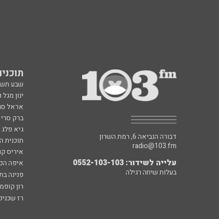
תוכניות fm
שבע תש
ינון מגל 
אראל סג"
ברק סרי 
גיא פלג
דבורה הנביאה 6, רמת השרון
תוכנית ה
radio@103.fm
איריס קו
עלייה לשידור: 0552-103-103
איפה הכ
בעלות שיחה רגילה
פנינה בת
רון קופמ
רז שכניק