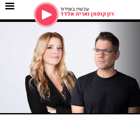
עכשיו בשידור
רון קופמן ואריה אלדד