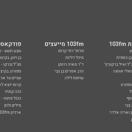
103
103fm מייעצים
פודקאסט
ע
פרופ' רפי קרסו
שבע תשע - 
ובן כספית
מיכל דליות
בן וינון, בקיצו
ל ואיל ברקוביץ'
ד"ר מאיה רוזמן
סג"ל וברקו -
ואלי אוחנה
הרב אפרים בן צבי
ספורט, בקיצו
שיחות לילה
שניים עד ארב
ספורט
קרסו יוצא לא
ל
ככה קמתי
סף
הכול פתוח - א
 צבי
מילים ולחן
ן ואריה אלדד
ארכיון 103fm