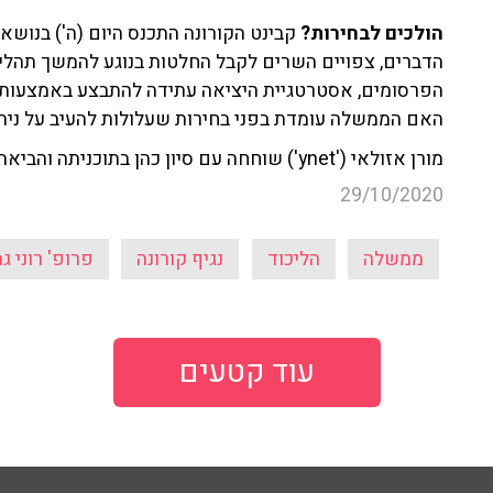
הולכים לבחירות?
קבינט הקורונה התכנס היום (ה') בנושא
הדברים, צפויים השרים לקבל החלטות בנוגע להמשך תהליך 
הפרסומים, אסטרטגיית היציאה עתידה להתבצע באמצעות 
האם הממשלה עומדת בפני בחירות שעלולות להעיב על ניה
מורן אזולאי ('ynet') שוחחה עם סיון כהן בתוכניתה והביאה פרטים נוספים על הדברים.
29/10/2020
ממשלה
הליכוד
נגיף קורונה
פרופ' רוני גמ
עוד קטעים