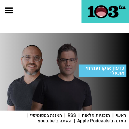
גדעון אוקו ועמיחי
אתאלי
ראשי
|
תוכניות מלאות
|
RSS
|
האזנה בספוטיפיי
|
האזנה ב־Apple Podcasts
|
האזנה ב־youtube