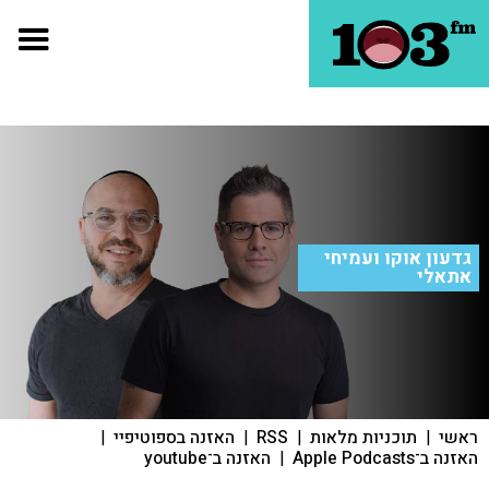
גדעון אוקו ועמיחי
אתאלי
ראשי
|
תוכניות מלאות
|
RSS
|
האזנה בספוטיפיי
|
האזנה ב־Apple Podcasts
|
האזנה ב־youtube