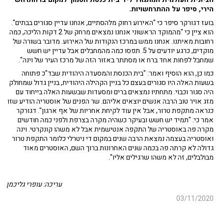
הירי, סיפר על ההתרחשויות.
בועז דגורקר סיפר כי "האירוע רחוק מלהסתיים, אנחנו עדיין סגורים בבתים".
הוא ציין כי "מהמוקד הראשוני אנחנו נמצאים מרחק של 2 דקות הליכה, כמה
רחובות מאיתנו. אנחנו ממש במרכז הנקודות של האירוע. מדובר בשורה של
מוקדים, כרגע יודעים על 5. תפסו כמה מהמחבלים אבל עדיין יש חשש
שמחבל לפחות אחד ברח או מסתתר באזור הזה של מרכז העיר של וינה".
כמו כן, הוא הוסיף ואמר: "בית הכנסת והמסעדה היהודית שבד"כ פתוחה
בשעות האלה היו סגורים בעצם כל בניין הקהילה היהודית, בניין גדול שמחולק
היה סגור וכבוי. מתחתיו נמצאים ברים ומסעדות שבשעות האלה בייחוד עם
מזג אויר טוב הרבה אנשים יוצאים אליהם. שר הפנים של אוסטריה הודיע שזו
כנראה מתקפת טרור, אבל אין עוד לקיחת אחריות של אף ארגון". דגורקר
אמר כי: "תמיד יש חשש ובעיקר כשהיה מקרה בצרפת ולפני כמה חודשים
מקרה פה באוסטריה של התקפה אנטישמית אבל לא משהו קונקרטי. וינה
ואוסטריה בעצמה נמצאת הרבה שנים במקום די ניטרלי כלומר התקפת טרור
גדולה לא קרתה פה בכמה שנים האחרונות ברוך השם, האוסטרים מאוד
מבולבלים, זה לא משהו שרגילים אליו".
עריכה: עופרי גליכמן
03/11/2020