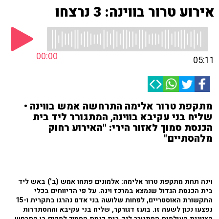
אירוע טרור בווינה: 3 נרצחו
00:00
05:11
מתקפת טרור אלימה התרחשה אמש בווינה •
שליח בני עקיבא בווינה, המתגורר ליד בית
הכנסת סמוך לאזור הירי: "האירוע רחוק
מלהסתיים"
וינה תחת מתקפת טרור אלימה: אלמונים פתחו אמש (ב') באש ליד
בית הכנסת הגדול שנמצא במרכז וינה. על פי הדיווחים בכלי
התקשורת האוסטריים, לפחות שלושה בני אדם נהרגו בתקרית ו-15
נפצעו נכון לשעה זו. בועז דגורקר, שליח בני עקיבא וההסתדרות
הציונית העולמית המתגורר ליד בית כנסת הסמוך למקום בו התרחש