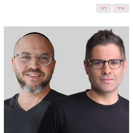
טרור
וינה