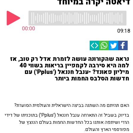
דיאטה יקרה במיוחד
00:00
09:18
נראה שהקורונה עושה לזמרת אדל רק טוב, אז
למה היא סירבה לקמפיין בריאות בשווי 40
מיליון פאונד? •ענבל חננאל ('Pplus') עם
חדשות הסלבס החמות ביותר
האם תהיתם מה השתנה בביצה הישראלית והעולמית הסוערת?
בדיוק בשביל זה התארחה ענבל חננאל ('Pplus') בתוכניתו של דידי
הררי ושיתפה אותנו בכל החדשות החמות בעולם הנוצץ של
מפורסמי הארץ והעולם.