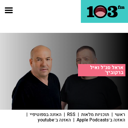
אראל סג"ל ואיל
ברקוביץ'
ראשי
|
תוכניות מלאות
|
RSS
|
האזנה בספוטיפיי
|
האזנה ב־Apple Podcasts
|
האזנה ב־youtube