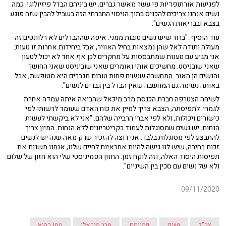
לפגיעות אורתופדיות פי עשר מאשר גברים. יש ביניהם הבדל פיזיולוגי. כמה
נשים אנחנו צריכים להכניס בתוך הניסוי החברתי הזה בשביל להבין שזה פוגע
בצבא ובבריאות הנשים".
עוד הוסיף: "ברור שיש נשים טובות ממני. איפה שההבדלים לא רלוונטים זה
מעולה ותודה לאל שהן נמצאות בחיל האוויר, אבל ביחידות אחרות זו טעות.
אני מגיע עם טענות שמתבססות על מחקרים לכן אף אחד לא יכול לטעון
שאני שובניסט. מחשיכים אותי ואומרים שאני שוביניסט שאני החושך
והנשים הן האור. המחשבה שנשים פחות טובות מגברים היא מטופשת, אבל
באותה נשימה גם המחשבה שאין הבדל בין גברים לנשים".
לשיחה הצטרפה חברת הכנסת מרב מיכאל שהביאה איתה עמדה אחרת
לגמרי. לתפיסתה, הצבא צריך למיין את כוח האדם שעומד לרשותו לפי
כישורים ויכולות, ולא לפי אברי הרבייה שלהם. "אני לא ביקשתי לעשות
הנחות. יש נשים שמסוגלות לעמוד בקריטריונים ללא הנחות. המיון צריך
להתבצע לפי מסוגלות בלבד. אני רוצה להזכיר שרק מאה שנה יש לנשים
זכות בחירה, שיש לנו גישה להיות אחראיות לחיים שלנו, אנחנו משנות את
תפיסות היסוד האלה, וזה לוקח זמן. החזון הפמיניסטי שלי הוא חזון של שלום
ולא של נשים עם סכין בין השיניים".
09/11/2020
צה"ל
נשים
פמיניזם
מרב מיכאלי
מתן כהנא