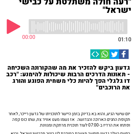
"רעה חולה משתלטת על כבישי
ישראל"
00:00
01:10
גדעון ביקש להזכיר את מה שהקורונה השכיחה
- תאונות הדרכים הרבות שיכולות להימנע: "רכב
דו גלגלי הפך להיות כלי משחית הפוגע והורג
את הרוכבים"
יום שישי הגיע, והוא בא בדיוק בזמן היישר לתוכניתו של גדעון רייכר, לאחר
תקופת החגים הארוכה והגדושה. אז נשמו מעט אוויר צח, שתו כוס קפה
ופתחו את הרדיו ב-07:00 לעוד תוכנית מרתקת ומגוונת.
הפעם העלה גדעון תופעה מצערת המוכרת לנו היטב מכבישי ישראל, והיא