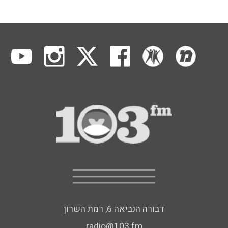
דבורה הנביאה 6, רמת השרון
radio@103.fm