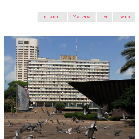
מודיעין
עיר
אראל סג"ל
דוד ורטהיים