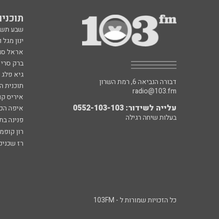
תוכניות fm
שבע תש
ינון מגל 
אראל סג"
ברק סרי 
גיא פלג
דבורה הנביאה 6, רמת השרון
תוכנית ה
radio@103.fm
איריס קו
עלייה לשידור: 0552-103-103
איפה הכ
בעלות שיחה רגילה
פנינה בת
רון קופמ
רז שכניק
כל הזכויות שמורות ל - 103FM