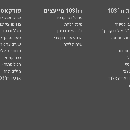
103
103fm מייעצים
פודקאסט
ע
פרופ' רפי קרסו
שבע תשע - 
ובן כספית
מיכל דליות
בן וינון, בקיצו
ל ואיל ברקוביץ'
ד"ר מאיה רוזמן
סג"ל וברקו -
ואלי אוחנה
הרב אפרים בן צבי
ספורט, בקיצו
שיחות לילה
שניים עד ארב
ספורט
קרסו יוצא לא
ל
ככה קמתי
סף
הכול פתוח - א
 צבי
מילים ולחן
ן ואריה אלדד
ארכיון 103fm