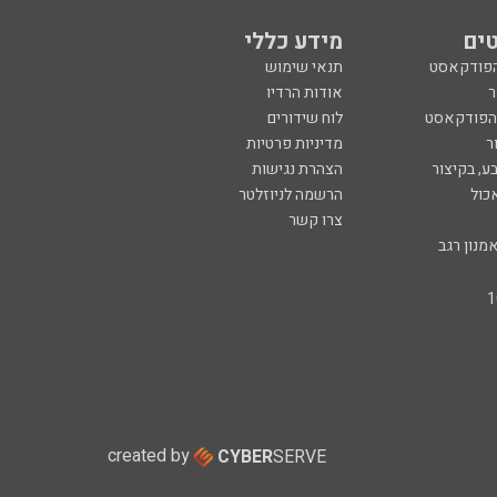
ים
מידע כללי
הפודקאסט
תנאי שימוש
ר
אודות הרדיו
 הפודקאסט
לוח שידורים
ר
מדיניות פרטיות
ע, בקיצור
הצהרת נגישות
כול
הרשמה לניוזלטר
צרו קשר
מנון רגב
created by
CYBER
SERVE