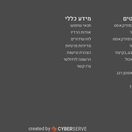
ים
מידע כללי
הפודקאסט
תנאי שימוש
ר
אודות הרדיו
 הפודקאסט
לוח שידורים
ר
מדיניות פרטיות
ע, בקיצור
הצהרת נגישות
כול
הרשמה לניוזלטר
צרו קשר
מנון רגב
created by
CYBER
SERVE