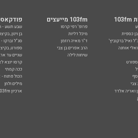
103
103fm מייעצים
פודקאסט
ע
פרופ' רפי קרסו
שבע תשע - 
ובן כספית
מיכל דליות
בן וינון, בקיצו
ל ואיל ברקוביץ'
ד"ר מאיה רוזמן
סג"ל וברקו -
ואלי אוחנה
הרב אפרים בן צבי
ספורט, בקיצו
שיחות לילה
שניים עד ארב
ספורט
קרסו יוצא לא
ל
ככה קמתי
סף
הכול פתוח - א
 צבי
מילים ולחן
ן ואריה אלדד
ארכיון 103fm