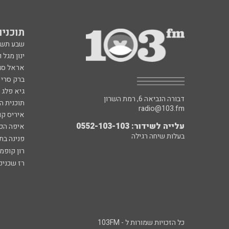
תוכניות fm
שבע תש
ינון מגל 
אראל סג"
ברק סרי 
גיא פלג
דבורה הנביאה 6, רמת השרון
תוכנית ה
radio@103.fm
איריס קו
עלייה לשידור: 0552-103-103
איפה הכ
בעלות שיחה רגילה
פנינה בת
רון קופמ
רז שכניק
כל הזכויות שמורות ל - 103FM