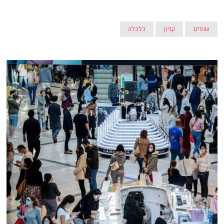
שופינג
קניון
כלכלה