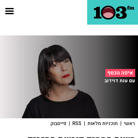
איפה הכסף
עם ענת דוידוב
ראשי
|
תוכניות מלאות
|
RSS
|
פייסבוק