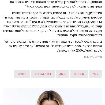
מהמענק, ושבועיים לאחר מכן קיבלנו מכתב שאנחנו נדרשים להחזיר את
המקדמה כי נמצאנו לא זכאים. מאיפה רוצים שנביא כסף?"
מירי סביון, משנה למנהל רשות המסים, סיפרה על הקריטריונים השונים
שנוגעים למענקים ולמקדמות בצל משבר הקורונה, והסבירה מה עומד מאחורי
הדרישה לקבל החזרים מהעצמאים שנמצאו לא זכאים: "יש פה בעיה מאוד
קשה. אנשים, בגלל טעות או כי חשבו שלא נגלה, קיבלו מענקים של 100 אלף
שקלים על תקופה בה לא הגיע להם לקבל מענק. אנחנו מנסים למנוע מאנשים
להניח שהם ימשיכו ויקבלו מענקים".
בהמשך, נשיא לשכת יועצי המס ירון גינדי מתח ביקורת נגד הכנסת וסיפר על
העומס הרב עמו מתמודדים העובדים ברשות המסים: "עם מאה אנשים אי
אפשר לטפל ב-250 אלף תביעות".
03/12/2020
כסף
עצמאיים
מענק
רשות המיסים
החזרים