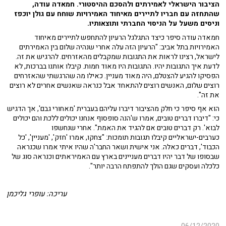
הציבור הישראלי לאמירתים ולהסכם ההיסטורי. חמאדה עודה,
שהתחזה עם חבריו לתיירים מאיחוד האמירויות שוחח עם גולן יוכפז
וניסים משעל על הניסוי החברתי ותוצאותיו.
חמאדה עודה סיפר כיצד התגלגל הרעיון להתחפש לתיירים מאיחוד
האמירויות בתל אביב: "הרעיון הזה עלה אחרי שנהיה שלום בין האמירתים
לישראל, רצינו לראות את התגובות שמקבלים מהאזרחים. להרגיש את זה.
לדעת איך התגובות יהיו. התגובות היו מאוד חמות. קיבלו אותנו בברכות, לא
הפסיקו להגיע להצטלם, היה מאוד מעניין. כאילו מה שהרגשתי שהאזרחים
רוצים שלום, האנשים רוצים להתאחד אבל כנראה שאנשים אחרים לא רוצים
את זה".
הוא אף סיפר כי חלק מהציבור דיברו עליהם בעברית 'מאחורי גבם', אך הדגיש
כי: "דיברו דברים טובים, אמרו ש'הנה סופסוף אנחנו יכולים ללכת והם יכולים
לבוא'. רק דברים טובים אם להגיד את האמת". אחרי שנחשפו
כערבים-ישראליים קיבלו תגובות תומכות: "צחקו, אמרו 'חזק', 'מעניין', 'כל
הכבוד', דברים כאלה. אני אישית ושאר החבר'ה שהיו איתי אמרו שכנראה
שבסופו של דבר יהיו דברים מעניינים בארץ עם האמיראתים וכנראה סוג של
כלכלה ועסקים שגם הולך להתפתח הרבה יותר".
עריכה: עופרי גליכמן