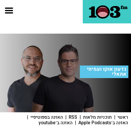
גדעון אוקו ועמיחי
אתאלי
ראשי
|
תוכניות מלאות
|
RSS
|
האזנה בספוטיפיי
|
האזנה ב־Apple Podcasts
|
האזנה ב־youtube